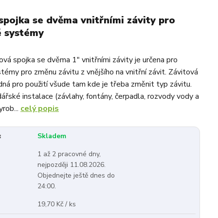
spojka se dvěma vnitřními závity pro
é systémy
vá spojka se dvěma 1" vnitřními závity je určena pro
témy pro změnu závitu z vnějšího na vnitřní závit. Závitová
dná pro použití všude tam kde je třeba změnit typ závitu.
ářské instalace (závlahy, fontány, čerpadla, rozvody vody a
yrob...
celý popis
:
Skladem
1 až 2 pracovné dny,
nejpozději 11.08.2026.
Objednejte ještě dnes do
24:00.
19,70 Kč / ks