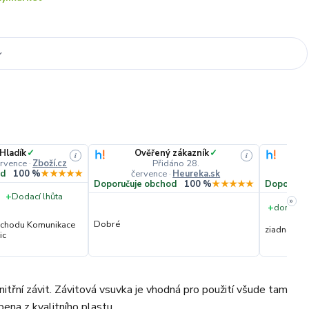
 Hladík
✓
Ověřený zákazník
✓
i
i
ervence
·
Zboží.cz
Přidáno 28.
července
·
Heureka.sk
č
od
100 %
★★★★★
Doporučuje obchod
100 %
★★★★★
Doporučuj
+
Dodací lhůta
»
+
dorucene
Dobré
obchodu Komunikace
ziadna
ic
nitřní závit. Závitová vsuvka je vhodná pro použití všude tam
ena z kvalitního plastu.