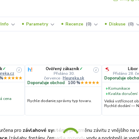
Info
Parametry
Recenze
0
Diskuse
0
k
✓
Ověřený zákazník
✓
Libor
i
i
reka.cz
Přidáno 30.
Přidáno 28. č
července
·
Heureka.sk
 %
★★★★★
Doporučuje obch
Doporučuje obchod
100 %
★★★★★
+
Komunikace
+
Kvalita doručení
á cena
Rychle dodanie,správny typ tovaru.
Velká vstřícnost 
Rychlé dodání — N
určena pro
závlahové systémy
pro změnu závitu z vnějšího na v
ace
(závlahy, fontány, čerpadla, rozvody vody a podobně) je vyrob