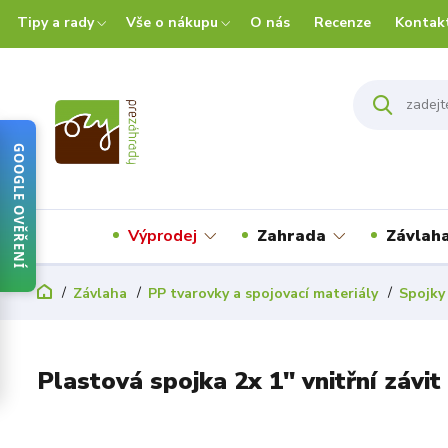
Tipy a rady
Vše o nákupu
O nás
Recenze
Kontak
GOOGLE OVĚŘENÍ
Výprodej
Zahrada
Závlah
Závlaha
PP tvarovky a spojovací materiály
Spojky
Plastová spojka 2x 1" vnitřní závit