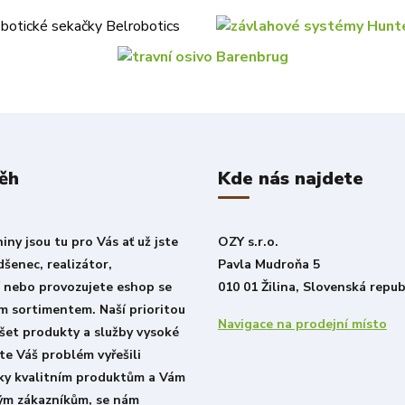
ěh
Kde nás najdete
ny jsou tu pro Vás ať už jste
OZY s.r.o.
šenec, realizátor,
Pavla Mudroňa 5
í nebo provozujete eshop se
010 01 Žilina, Slovenská repub
m sortimentem. Naší prioritou
Navigace na prodejní místo
šet produkty a služby vysoké
ste Váš problém vyřešili
íky kvalitním produktům a Vám
lým zákazníkům, se nám