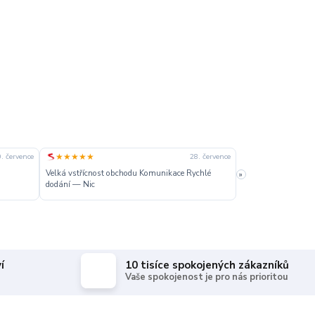
★★★★★
★★★★★
. července
28. července
Velká vstřícnost obchodu Komunikace Rychlé
»
Dobré
dodání — Nic
í
10 tisíce spokojených zákazníků
Vaše spokojenost je pro nás prioritou