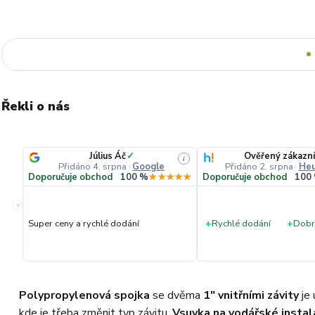
Řekli o nás
Július Áč
✓
Ověřený zákazní
i
Přidáno 4. srpna
·
Google
Přidáno 2. srpna
·
Heu
Doporučuje obchod
100 %
★★★★★
Doporučuje obchod
100
«
Super ceny a rychlé dodání
+
Rychlé dodání
+
Dobr
Polypropylenová spojka
se dvěma
1" vnitřními závity
je 
kde je třeba změnit typ závitu.
Vsuvka na vodářské instal