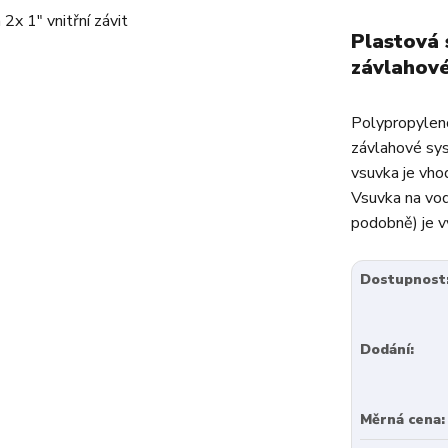
Plastová 
závlahov
Polypropyleno
závlahové sys
vsuvka je vho
Vsuvka na vod
podobně) je v
Dostupnost
Dodání:
Měrná cena: