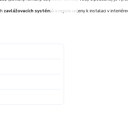
ch
zavlážovacích systémů
a nejsou určeny k instalaci v interiér