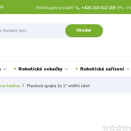
ty
Potřebujete poradit?
+420 210 012 209
(Po - Pá
Hledat
a
Robotické sekačky
Robotická zařízení
 na hadice
Plastová spojka 2x 1" vnitřní závit