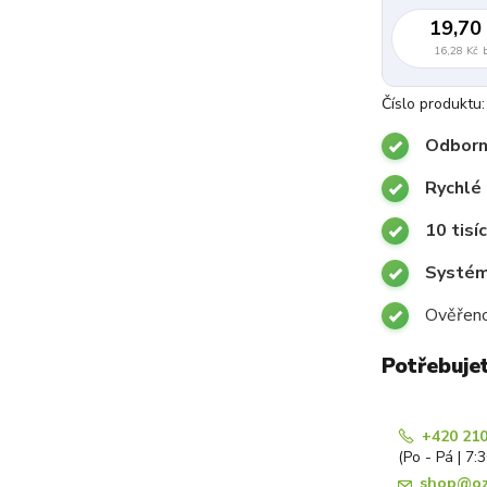
19,70
16,28 Kč
Číslo produktu:
Odborn
Rychlé 
10 tisí
Systémy
Ověřeno
Potřebuje
+420 210
(Po - Pá | 7:
shop@oz