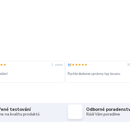
★★
★★★★★
2. srpna
30
odání
Rychle dodanie,správny typ tovaru.
řené testování
Odborné poradenstv
e na kvalitu produktů
Rádi Vám poradíme