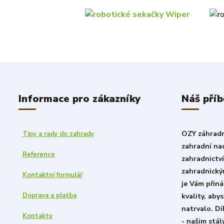
Informace pro zákazníky
Náš příb
OZY záhradni
Tipy a rady do zahrady
zahradní nad
Reference
zahradnictv
zahradnický
Kontaktní formulář
je Vám přiná
Doprava a platba
kvality, aby
natrvalo. D
Kontakty
- našim stá