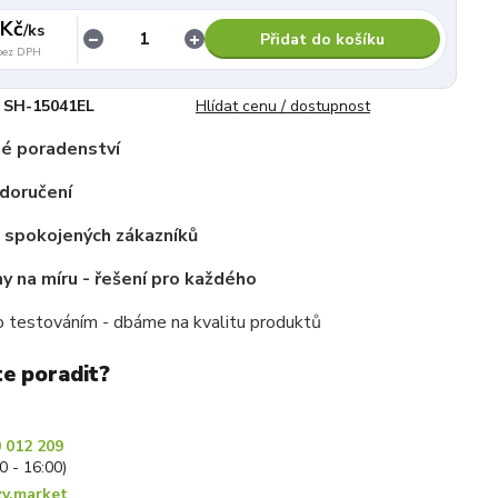
 Kč
/
ks
Přidat do košíku
bez DPH
SH-15041EL
Hlídat cenu / dostupnost
é poradenství
doručení
c spokojených zákazníků
 na míru - řešení pro každého
 testováním - dbáme na kvalitu produktů
te poradit?
 012 209
30 - 16:00)
y.market