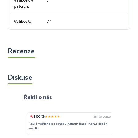
Velikost v
7"
palcích
Velikost
7"
Řekli o nás
100 %
100 %
★★★★★
★★
30. července
28. července
Velká vstřícnost obchodu Komunikace Rychlé dodání
Dobré
— Nic