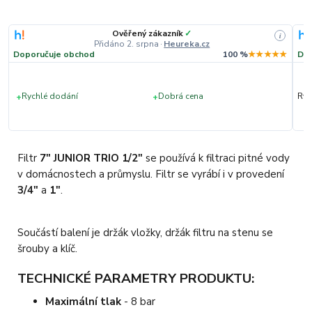
Ověřený zákazník
✓
i
Přidáno 2. srpna
·
Heureka.cz
★
Doporučuje obchod
100 %
★★★★★
Dop
+
+
Rychlé dodání
Dobrá cena
Ryc
Filtr
7"
JUNIOR TRIO 1/2"
se používá k filtraci pitné vody
v domácnostech a průmyslu. Filtr se vyrábí i v provedení
3/4"
a
1"
.
Součástí balení je držák vložky, držák filtru na stenu se
šrouby a klíč.
TECHNICKÉ PARAMETRY PRODUKTU:
Maximální tlak
- 8 bar