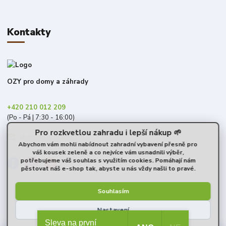
Kontakty
OZY pro domy a záhrady
+420 210 012 209
(Po - Pá | 7:30 - 16:00)
Pro rozkvetlou zahradu i lepší nákup 🌱
shop@ozy.market
Abychom vám mohli nabídnout zahradní vybavení přesně pro
váš kousek zeleně a co nejvíce vám usnadnili výběr,
potřebujeme váš souhlas s využitím cookies. Pomáhají nám
pěstovat náš e-shop tak, abyste u nás vždy našli to pravé.
Souhlasím
Nastavení
© 2026 OZY s.r.o.
Sleva na první