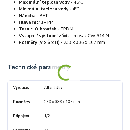
Maximální teplota vody
- 45ºC
Minimální teplota vody
- 4ºC
Nádoba
- PET
Hlava filtru
- PP
Tesníci O-kroužek
- EPDM
Vstupní / výstupní závit
- mosaz CW 614 N
Rozměry (V x Š x H)
- 233 x 336 x 107 mm
Výrobce
Atlas Filtri
Rozměry
233 x 336 x 107 mm
Připojení
1/2"