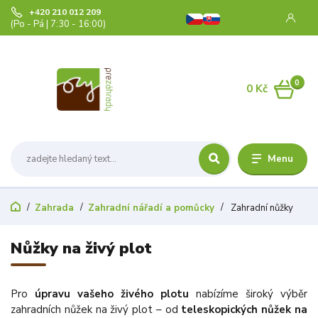
+420 210 012 209
(Po - Pá | 7:30 - 16:00)
0
0 Kč
Menu
Zahrada
Zahradní nářadí a pomůcky
Zahradní nůžky
Nůžky na živý plot
Pro
úpravu vašeho živého plotu
nabízíme široký výběr
zahradních nůžek na živý plot – od
teleskopických nůžek na