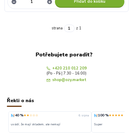
Přidat do košíku
strana
z 1
Potřebujete poradit?
+420 210 012 209
(Po - Pá | 7:30 - 16:00)
shop@ozy.market
Řekli o nás
40 %
100 %
★★☆☆☆
★★★★★
6. srpna
uvádí, že mají skladem, ale nemají
Super