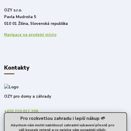
OZY s.r.o.
Pavla Mudroňa 5
010 01 Žilina, Slovenská republika
Navigace na prodejní místo
Kontakty
OZY pro domy a záhrady
+420 210 012 209
(Po - Pá | 7:30 - 16:00)
Pro rozkvetlou zahradu i lepší nákup 🌱
Abychom vám mohli nabídnout zahradní vybavení přesně pro
shop@ozy.market
váš kousek zeleně a co nejvíce vám usnadnili výběr,