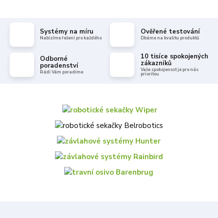
Systémy na míru
Ověřené testování
Nabízíme řešení pro každého
Dbáme na kvalitu produktů
10 tisíce spokojených
Odborné
zákazníků
poradenství
Vaše spokojenost je pro nás
Rádi Vám poradíme
prioritou