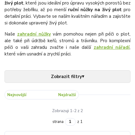
živý plot
, které jsou ideální pro úpravu vysokých porostů bez
potřeby žebříku, až po menší
ruční nůžky na živý plot
pro
detailní práci. Vybavte se naším kvalitním nářadím a zajistěte
si dokonale upravený živý plot.
Naše
zahradní nůžky
vám pomohou nejen při péči o plot,
ale také při údržbě keřů, stromů a trávníku. Pro komplexní
péči o vaši zahradu zvažte i naše další
zahradní nářadí
,
které vám usnadní a zrychlí práci.
Nejnovější
Nejlevnější
Nejdražší
Zobrazuji 1-2 z 2
strana
z 1