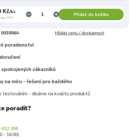
0 Kč
/
ks
Přidat do košíku
bez DPH
003006A
Hlídat cenu / dostupnost
é poradenství
doručení
c spokojených zákazníků
 na míru - řešení pro každého
 testováním - dbáme na kvalitu produktů
te poradit?
 012 209
30 - 16:00)