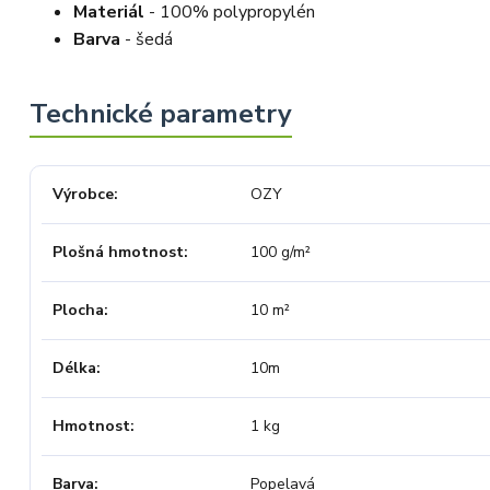
Materiál
- 100% polypropylén
Barva
- šedá
Výrobce
OZY
Plošná hmotnost
100 g/m²
Plocha
10 m²
Délka
10m
Hmotnost
1 kg
Barva
Popelavá