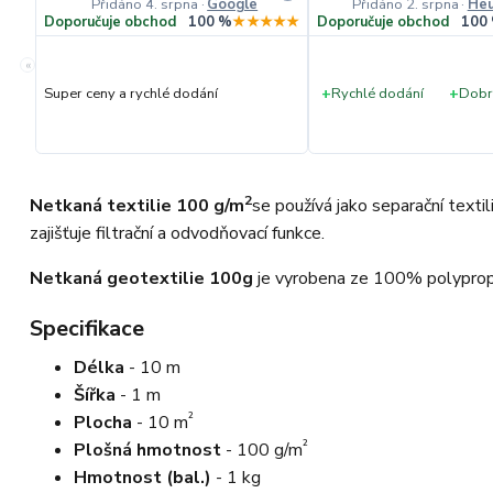
Přidáno 4. srpna
·
Google
Přidáno 2. srpna
·
Heu
Doporučuje obchod
100 %
★★★★★
Doporučuje obchod
100
«
Super ceny a rychlé dodání
+
Rychlé dodání
+
Dobr
2
Netkaná textilie 100 g/m
se používá jako separační textil
zajišťuje filtrační a odvodňovací funkce.
Netkaná geotextilie 100g
je vyrobena ze 100% polypropyl
Specifikace
Délka
- 10 m
Šířka
- 1 m
²
Plocha
- 10 m
²
Plošná hmotnost
- 100 g/m
Hmotnost (bal.)
- 1 kg