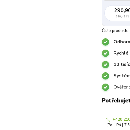
290,9
240,41 Kč
Číslo produktu:
Odborn
Rychlé 
10 tisí
Systémy
Ověřeno
Potřebuje
+420 210
(Po - Pá | 7: