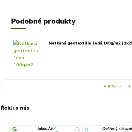
Podobné produkty
Netkaná geotextilie šedá 100g/m2 | 1x2
Info
Řekli o nás
Július Áč
✓
Ověřený zákazní
i