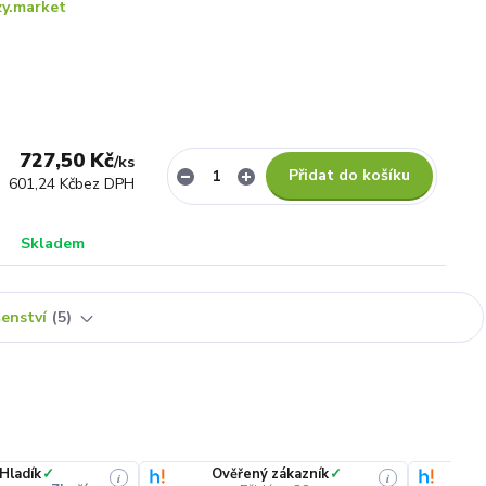
y.market
727,50 Kč
/
ks
Přidat do košíku
601,24 Kč
bez DPH
Skladem
šenství
5
 Hladík
✓
Ověřený zákazník
✓
i
i