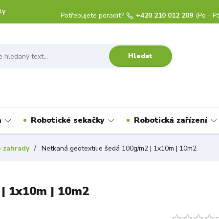
ty
Potřebujete poradit?
+420 210 012 209
(Po - Pá
Hledat
a
Robotické sekačky
Robotická zařízení
o zahrady
Netkaná geotextilie šedá 100g/m2 | 1x10m | 10m2
 | 1x10m | 10m2