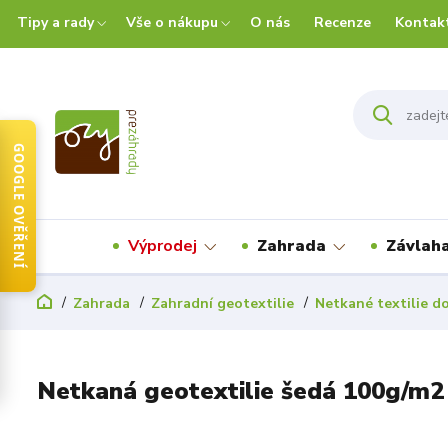
Tipy a rady
Vše o nákupu
O nás
Recenze
Kontak
GOOGLE OVĚŘENÍ
Výprodej
Zahrada
Závlah
Zahrada
Zahradní geotextilie
Netkané textilie d
Netkaná geotextilie šedá 100g/m2