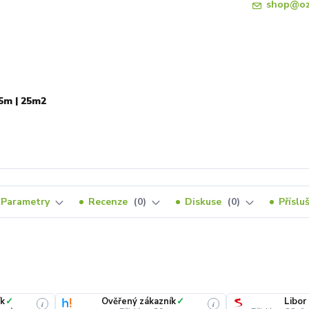
shop@oz
5m | 25m2
Parametry
Recenze
0
Diskuse
0
Příslu
k
✓
Ověřený zákazník
✓
Libor
i
i