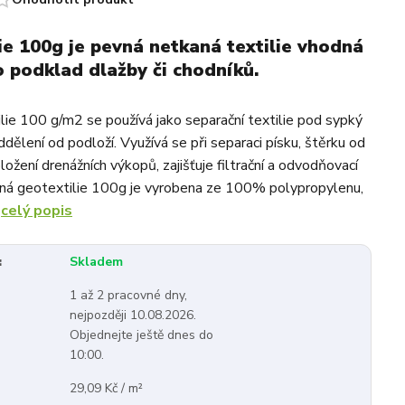
ie 100g je pevná netkaná textilie vhodná
o podklad dlažby či chodníků.
lie 100 g/m2 se používá jako separační textilie pod sypký
ddělení od podloží. Využívá se při separaci písku, štěrku od
bložení drenážních výkopů, zajišťuje filtrační a odvodňovací
ná geotextilie 100g je vyrobena ze 100% polypropylenu,
.
celý popis
:
Skladem
1 až 2 pracovné dny,
nejpozději 10.08.2026.
Objednejte ještě dnes do
10:00.
29,09 Kč / m²