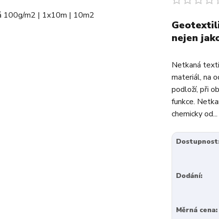
Geotextil
nejen jak
Netkaná texti
materiál, na o
podloží, při o
funkce. Netka
chemicky od..
Dostupnost
Dodání:
Měrná cena: