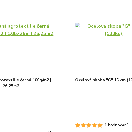
otextilie černá 100g/m2 |
Ocelová skoba "G" 15 cm (1
| 26,25m2
1 hodnocení