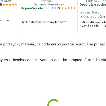
reka.cz
Přidáno 30.
Přidáno 28. č
července
·
Heureka.sk
 %
★★★★★
Doporučuje obch
Doporučuje obchod
100 %
★★★★★
+
Komunikace
+
Kvalita doručení
á cena
Rychle dodanie,správny typ tovaru.
Velká vstřícnost 
Rychlé dodání — N
ie pod sypký materiál, na oddělení od podloží. Využívá se při sepa
enu, chemicky odolná, vodo- a vzducho- propustná, stabilní vůč