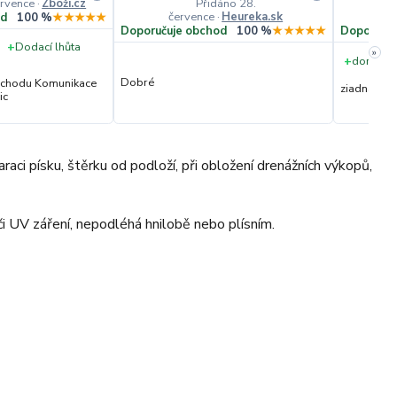
ervence
·
Zboží.cz
Přidáno 28.
července
·
Heureka.sk
č
od
100 %
★★★★★
Doporučuje obchod
100 %
★★★★★
Doporučuj
+
Dodací lhůta
»
+
dorucene
Dobré
obchodu Komunikace
ziadna
ic
raci písku, štěrku od podloží, při obložení drenážních výkopů,
i UV záření, nepodléhá hnilobě nebo plísním.