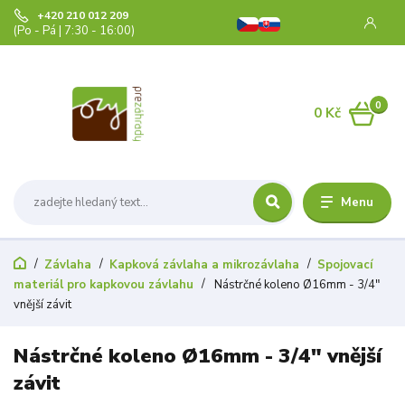
+420 210 012 209
(Po - Pá | 7:30 - 16:00)
0
0 Kč
Menu
Závlaha
Kapková závlaha a mikrozávlaha
Spojovací
materiál pro kapkovou závlahu
Nástrčné koleno Ø16mm - 3/4"
vnější závit
Nástrčné koleno Ø16mm - 3/4" vnější
závit