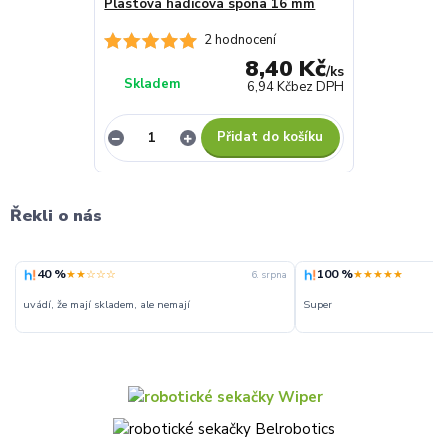
Plastová hadicová spona 16 mm
2 hodnocení
8,40 Kč
/
ks
Skladem
6,94 Kč
bez DPH
Přidat do košíku
Řekli o nás
40 %
100 %
★★☆☆☆
★★★★★
6. srpna
uvádí, že mají skladem, ale nemají
Super