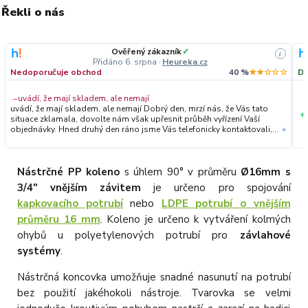
Řekli o nás
Ověřený zákazník
✓
i
Přidáno 6. srpna
·
Heureka.cz
Nedoporučuje obchod
40 %
★★☆☆☆
Do
−
uvádí, že mají skladem, ale nemají
uvádí, že mají skladem, ale nemají Dobrý den, mrzí nás, že Vás tato
+
situace zklamala, dovolte nám však upřesnit průběh vyřízení Vaší
objednávky. Hned druhý den ráno jsme Vás telefonicky kontaktovali,
»
vysvětlili situaci ohledně neočekávaného výpadku zboží a ještě
prověřovali jeho dostupnost přímo u dodavatele. Jelikož zboží
nebylo k dispozici ani u něj, museli jsme objednávku stornovat. O
všem jsme Vás obratem informovali a náležitě se omluvili.
Nástrčné PP koleno
s úhlem 90° v průměru
Ø16mm s
Zakládáme si na férovém a rychlém jednání. O to více nás mrzí, že i
3/4" vnějším závitem
je určeno pro spojování
přes naši okamžitou reakci, osobní telefonát a maximální snahu náš
obchod nedoporučujete. Věříme, že nám v budoucnu dáte příležitost
kapkovacího potrubí
nebo
LDPE potrubí o vnějším
přesvědčit Vás o kvalitě našich služeb. Tým OZY.market
průměru 16 mm
. Koleno je určeno k vytváření kolmých
ohybů u polyetylenových potrubí pro
závlahové
systémy
.
Nástrčná koncovka umožňuje snadné nasunutí na potrubí
bez použití jakéhokoli nástroje. Tvarovka se velmi