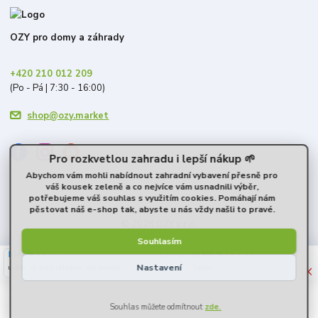
OZY pro domy a záhrady
+420 210 012 209
(Po - Pá | 7:30 - 16:00)
shop@ozy.market
Pro rozkvetlou zahradu i lepší nákup 🌱
Abychom vám mohli nabídnout zahradní vybavení přesně pro
váš kousek zeleně a co nejvíce vám usnadnili výběr,
potřebujeme váš souhlas s využitím cookies. Pomáhají nám
pěstovat náš e-shop tak, abyste u nás vždy našli to pravé.
© 2026 OZY s.r.o.
Souhlasím
40 %
★★☆☆☆
100 %
★★★★★
6. srpna
×
Nastavení
uvádí, že mají skladem, ale nemají
Super
-
+
15,50 Kč
/
ks