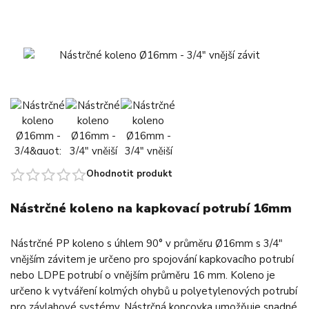
Ohodnotit produkt
Nástrčné koleno na kapkovací potrubí 16mm
Nástrčné PP koleno s úhlem 90° v průměru Ø16mm s 3/4"
vnějším závitem je určeno pro spojování kapkovacího potrubí
nebo LDPE potrubí o vnějším průměru 16 mm. Koleno je
určeno k vytváření kolmých ohybů u polyetylenových potrubí
pro závlahové systémy. Nástrčná koncovka umožňuje snadné