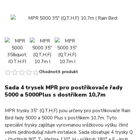
Ohodnotit produkt
Sada 4 trysek MPR pro postřikovače řady
5000 a 5000Plus s dostřikem 10,7m
MPR trysky 35" (Q,T,H,F) jsou určeny pro postřikovače Rain
Bird řady 5000 a 5000 Plus s postřikem 10,7m. Tyto
speciální trysky zajišťuje vyrovnanou srážkovou výšku, čímž
velmi zjednodušují návrh instalace. Sada obsahuje 4 trysky Q
- čtvrtkruh 90°, T- třetina 120°, H - půlkruh 180° a F - kruh