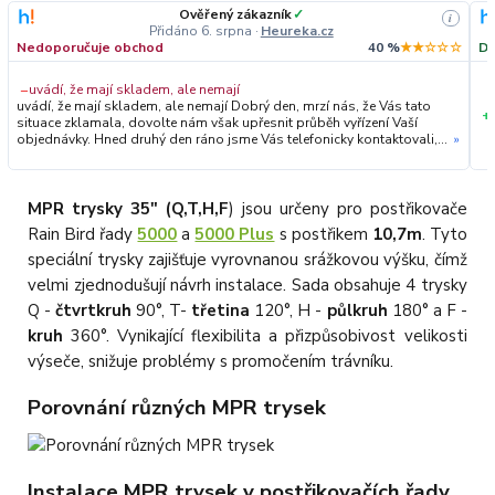
Ověřený zákazník
✓
i
Přidáno 6. srpna
·
Heureka.cz
Nedoporučuje obchod
40 %
★★☆☆☆
Do
−
uvádí, že mají skladem, ale nemají
uvádí, že mají skladem, ale nemají Dobrý den, mrzí nás, že Vás tato
+
situace zklamala, dovolte nám však upřesnit průběh vyřízení Vaší
objednávky. Hned druhý den ráno jsme Vás telefonicky kontaktovali,
»
vysvětlili situaci ohledně neočekávaného výpadku zboží a ještě
prověřovali jeho dostupnost přímo u dodavatele. Jelikož zboží
nebylo k dispozici ani u něj, museli jsme objednávku stornovat. O
všem jsme Vás obratem informovali a náležitě se omluvili.
MPR trysky 35" (Q,T,H,F
) jsou určeny pro postřikovače
Zakládáme si na férovém a rychlém jednání. O to více nás mrzí, že i
Rain Bird řady
5000
a
5000 Plus
s postřikem
10,7m
. Tyto
přes naši okamžitou reakci, osobní telefonát a maximální snahu náš
obchod nedoporučujete. Věříme, že nám v budoucnu dáte příležitost
speciální trysky zajišťuje vyrovnanou srážkovou výšku, čímž
přesvědčit Vás o kvalitě našich služeb. Tým OZY.market
velmi zjednodušují návrh instalace. Sada obsahuje 4 trysky
Q -
čtvrtkruh
90°, T-
třetina
120°, H -
půlkruh
180° a F -
kruh
360°. Vynikající flexibilita a přizpůsobivost velikosti
výseče, snižuje problémy s promočením trávníku.
Porovnání různých MPR trysek
Instalace MPR trysek v postřikovačích řady