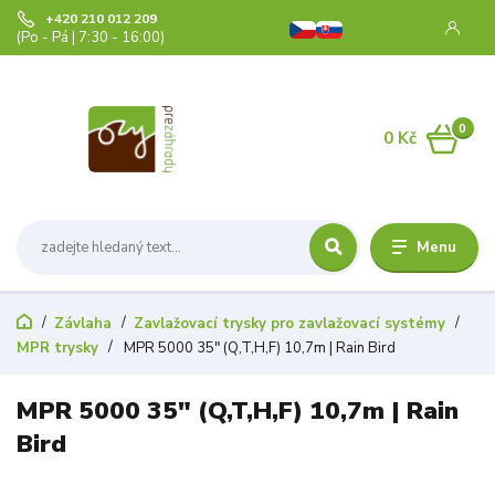
+420 210 012 209
(Po - Pá | 7:30 - 16:00)
0
0 Kč
Menu
Závlaha
Zavlažovací trysky pro zavlažovací systémy
MPR trysky
MPR 5000 35" (Q,T,H,F) 10,7m | Rain Bird
MPR 5000 35" (Q,T,H,F) 10,7m | Rain
Bird