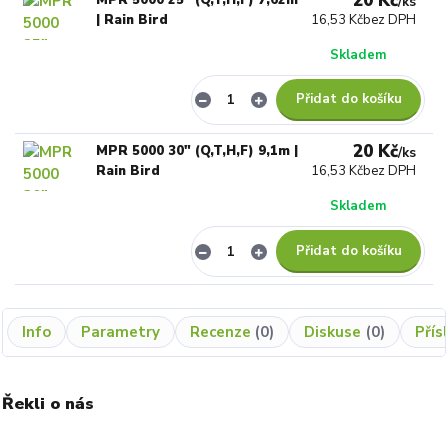
20 Kč
/
ks
| Rain Bird
16,53 Kč
bez DPH
Skladem
Přidat do košíku
20 Kč
MPR 5000 30" (Q,T,H,F) 9,1m |
/
ks
Rain Bird
16,53 Kč
bez DPH
Skladem
Přidat do košíku
Info
Parametry
Recenze
0
Diskuse
0
Přís
Řekli o nás