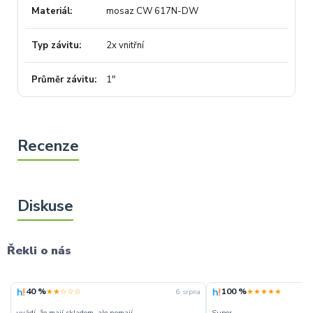
Materiál
mosaz CW 617N-DW
Typ závitu
2x vnitřní
Průměr závitu
1"
Řekli o nás
40 %
100 %
★★☆☆☆
★★★★★
6. srpna
uvádí, že mají skladem, ale nemají
Super