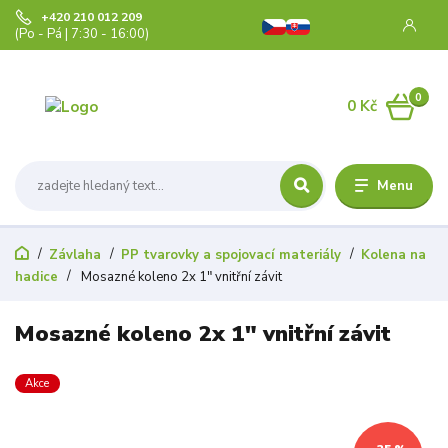
+420 210 012 209
(Po - Pá | 7:30 - 16:00)
0
0 Kč
Menu
Závlaha
PP tvarovky a spojovací materiály
Kolena na
hadice
Mosazné koleno 2x 1" vnitřní závit
Mosazné koleno 2x 1" vnitřní závit
Akce