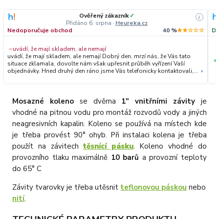
Ověřený zákazník
✓
i
Přidáno 6. srpna
·
Heureka.cz
Nedoporučuje obchod
40 %
★★☆☆☆
Do
−
uvádí, že mají skladem, ale nemají
uvádí, že mají skladem, ale nemají Dobrý den, mrzí nás, že Vás tato
+
situace zklamala, dovolte nám však upřesnit průběh vyřízení Vaší
objednávky. Hned druhý den ráno jsme Vás telefonicky kontaktovali,
»
vysvětlili situaci ohledně neočekávaného výpadku zboží a ještě
prověřovali jeho dostupnost přímo u dodavatele. Jelikož zboží
nebylo k dispozici ani u něj, museli jsme objednávku stornovat. O
všem jsme Vás obratem informovali a náležitě se omluvili.
Mosazné koleno
se dvěma
1" vnitřními závity
je
Zakládáme si na férovém a rychlém jednání. O to více nás mrzí, že i
vhodné na pitnou vodu pro montáž rozvodů vody a jiných
přes naši okamžitou reakci, osobní telefonát a maximální snahu náš
obchod nedoporučujete. Věříme, že nám v budoucnu dáte příležitost
neagresivních kapalin. Koleno se používá na místech kde
přesvědčit Vás o kvalitě našich služeb. Tým OZY.market
je třeba provést 90° ohyb. Při instalaci kolena je třeba
použít na závitech
těsnící pásku
. Koleno vhodné do
provozního tlaku maximálně
10 barů
a provozní teploty
do 65° C
Závity tvarovky je třeba utěsnit
teflonovou páskou
nebo
nití
.