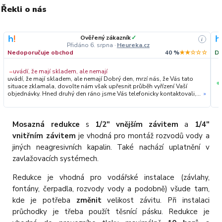
Řekli o nás
Ověřený zákazník
✓
i
Přidáno 6. srpna
·
Heureka.cz
Nedoporučuje obchod
40 %
★★☆☆☆
Do
−
uvádí, že mají skladem, ale nemají
uvádí, že mají skladem, ale nemají Dobrý den, mrzí nás, že Vás tato
+
situace zklamala, dovolte nám však upřesnit průběh vyřízení Vaší
objednávky. Hned druhý den ráno jsme Vás telefonicky kontaktovali,
»
vysvětlili situaci ohledně neočekávaného výpadku zboží a ještě
prověřovali jeho dostupnost přímo u dodavatele. Jelikož zboží
nebylo k dispozici ani u něj, museli jsme objednávku stornovat. O
všem jsme Vás obratem informovali a náležitě se omluvili.
Mosazná redukce
s
1/2" vnějším závitem
a
1/4"
Zakládáme si na férovém a rychlém jednání. O to více nás mrzí, že i
vnitřním závitem
je vhodná pro montáž rozvodů vody a
přes naši okamžitou reakci, osobní telefonát a maximální snahu náš
obchod nedoporučujete. Věříme, že nám v budoucnu dáte příležitost
jiných neagresivních kapalin. Také nachází uplatnění v
přesvědčit Vás o kvalitě našich služeb. Tým OZY.market
zavlažovacích systémech.
Redukce je vhodná pro vodářské instalace (závlahy,
fontány, čerpadla, rozvody vody a podobně) všude tam,
kde je potřeba
změnit
velikost závitu. Při instalaci
průchodky je třeba použít těsnící pásku. Redukce je