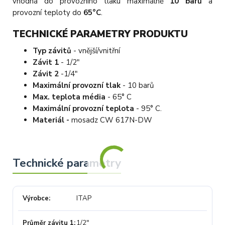
vhodná do provozního tlaku maximálně
10 barů
a
provozní teploty do
65°C
.
TECHNICKÉ PARAMETRY PRODUKTU
Typ závitů
- vnější/vnitřní
Závit 1
- 1/2"
Závit 2
-1/4"
Maximální provozní tlak
- 10 barů
Max. teplota média
- 65° C
Maximální provozní teplota
- 95° C.
Materiál -
mosadz CW 617N-DW
Výrobce
ITAP
Průměr závitu 1
1/2"