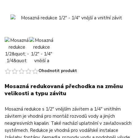
Ohodnotit produkt
Mosazná redukovaná přechodka na změnu
velikosti a typu závitu
Mosazná redukce s 1/2" vnějším závitem a 1/4" vnitřním
závitem je vhodná pro montáž rozvodů vody a jiných
neagresivních kapalin. Také nachází uplatnění v zavlažovacích
systémech. Redukce je vhodná pro vodářské instalace
(závlahy, fontány, čerpadla, rozvody vody a podobně) všude