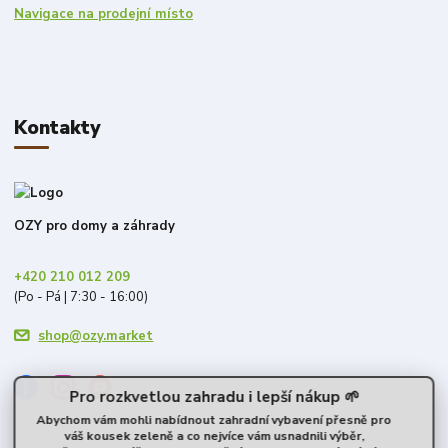
Navigace na prodejní místo
Kontakty
OZY pro domy a záhrady
+420 210 012 209
(Po - Pá | 7:30 - 16:00)
shop@ozy.market
Pro rozkvetlou zahradu i lepší nákup 🌱
Abychom vám mohli nabídnout zahradní vybavení přesně pro
váš kousek zeleně a co nejvíce vám usnadnili výběr,