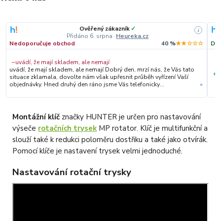
Ověřený zákazník
✓
i
Přidáno 6. srpna
·
Heureka.cz
Nedoporučuje obchod
40 %
★★☆☆☆
Dop
−
uvádí, že mají skladem, ale nemají
uvádí, že mají skladem, ale nemají Dobrý den, mrzí nás, že Vás tato
+
S
situace zklamala, dovolte nám však upřesnit průběh vyřízení Vaší
objednávky. Hned druhý den ráno jsme Vás telefonicky
»
kontaktovali, vysvětlili situaci ohledně neočekávaného výpadku
zboží a ještě prověřovali jeho dostupnost přímo u dodavatele.
Jelikož zboží nebylo k dispozici ani u něj, museli jsme objednávku
stornovat. O všem jsme Vás obratem informovali a náležitě se
Montážní klíč
značky HUNTER je určen pro nastavování
omluvili. Zakládáme si na férovém a rychlém jednání. O to více nás
výseče
rotačních trysek
MP rotator. Klíč je multifunkční a
mrzí, že i přes naši okamžitou reakci, osobní telefonát a maximální
snahu náš obchod nedoporučujete. Věříme, že nám v budoucnu
slouží také k redukci poloměru dostřiku a také jako otvírák.
dáte příležitost přesvědčit Vás o kvalitě našich služeb. Tým
Pomocí klíče je nastavení trysek velmi jednoduché.
OZY.market
Nastavování rotační trysky