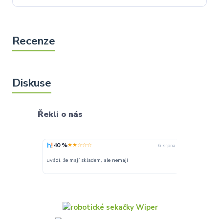
Řekli o nás
40 %
100 %
★★☆☆☆
★★
6. srpna
uvádí, že mají skladem, ale nemají
Super