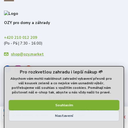
OZY pro domy a záhrady
+420 210 012 209
(Po - Pá | 7:30 - 16:00)
shop@ozy.market
Pro rozkvetlou zahradu i lepší nákup 🌱
Abychom vám mohli nabídnout zahradní vybavení přesně pro
váš kousek zeleně a co nejvíce vám usnadnili výběr,
potřebujeme váš souhlas s využitím cookies. Pomáhají nám
pěstovat náš e-shop tak, abyste u nás vždy našli to pravé.
© 2026 OZY s.r.o.
Souhlasím
40 %
★★☆☆☆
100 %
★★★★★
6. srpna
×
Nastavení
uvádí, že mají skladem, ale nemají
Super