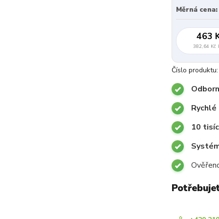
Měrná cena:
463 
382,64 Kč
Číslo produktu:
Odborn
Rychlé 
10 tisí
Systémy
Ověřeno
Potřebuje