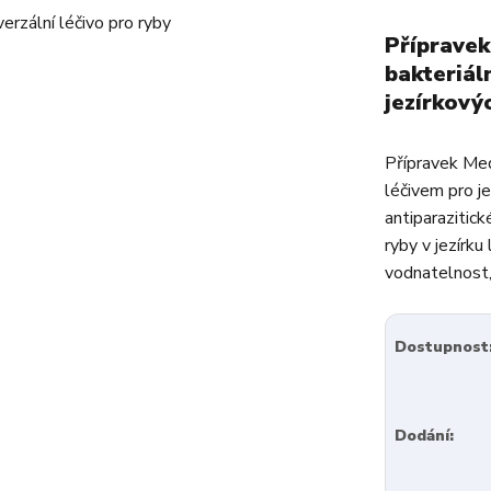
Přípravek
bakteriál
jezírkový
Přípravek Med
léčivem pro je
antiparazitic
ryby v jezírku
vodnatelnost, 
Dostupnost
Dodání: