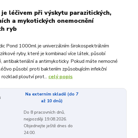
 je léčivem při výskytu parazitických,
ních a mykotických onemocnění
ch ryb
ic Pond 1000ml je univerzálním širokospektrálním
zírkové ryby, které je kombinací více látek, působí
ké, antibakteriální a antimykoticky. Pokud máte nemocné
 léčivo působí: proti bakteriím způsobujícím infekční
rozklad ploutví prot...
celý popis
Na externím skladě (do 7
:
až 10 dnů)
Do 8 pracovních dnů,
nejpozději 19.08.2026.
Objednejte ještě dnes do
24:00.