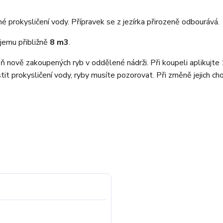
 prokysličení vody. Přípravek se z jezírka přirozeně odbourává.
bjemu přibližně
8 m3
.
eň nově zakoupených ryb v oddělené nádrži. Při koupeli aplikujt
it prokysličení vody, ryby musíte pozorovat. Při změně jejich ch