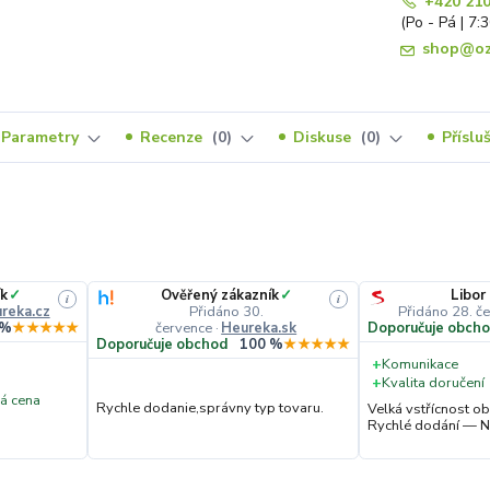
+420 210
(Po - Pá | 7:
shop@oz
Parametry
Recenze
0
Diskuse
0
Příslu
k
✓
Ověřený zákazník
✓
Libor
i
i
reka.cz
Přidáno 30.
Přidáno 28. č
července
·
Heureka.sk
 %
★★★★★
Doporučuje obch
Doporučuje obchod
100 %
★★★★★
+
Komunikace
+
Kvalita doručení
á cena
Rychle dodanie,správny typ tovaru.
Velká vstřícnost 
Rychlé dodání — N