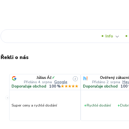
Info
Řekli o nás
Július Áč
✓
Ověřený zákazní
i
Přidáno 4. srpna
·
Google
Přidáno 2. srpna
·
Heu
Doporučuje obchod
100 %
★★★★★
Doporučuje obchod
100
«
Super ceny a rychlé dodání
+
Rychlé dodání
+
Dobr