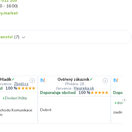
 012 209
30 - 16:00)
y.market
šenství
7
 Hladík
✓
Ověřený zákazník
✓
i
i
ervence
·
Zboží.cz
Přidáno 28.
července
·
Heureka.sk
č
od
100 %
★★★★★
Doporučuje obchod
100 %
★★★★★
Doporučuj
+
Dodací lhůta
»
+
dorucene
Dobré
obchodu Komunikace
ziadna
ic