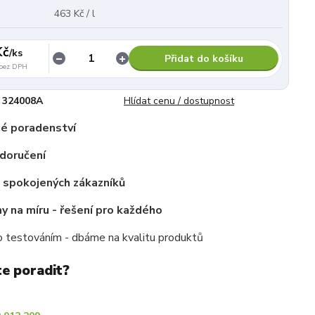
463 Kč / l
Kč
/
ks
Přidat do košíku
bez DPH
324008A
Hlídat cenu / dostupnost
é poradenství
doručení
c spokojených zákazníků
 na míru - řešení pro každého
 testováním - dbáme na kvalitu produktů
te poradit?