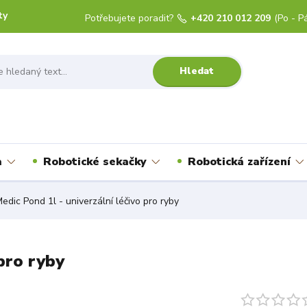
ty
Potřebujete poradit?
+420 210 012 209
(Po - Pá
Hledat
a
Robotické sekačky
Robotická zařízení
edic Pond 1l - univerzální léčivo pro ryby
 pro ryby