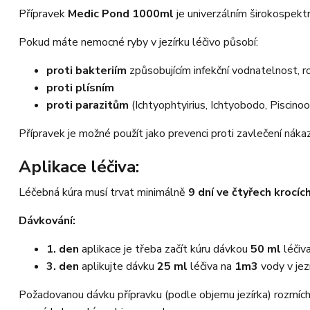
Přípravek
Medic Pond 1000ml
je univerzálním širokospektrá
Pokud máte nemocné ryby v jezírku léčivo působí:
proti bakteriím
způsobujícím infekční vodnatelnost, r
proti plísním
proti parazitům
(Ichtyophtyirius, Ichtyobodo, Piscinoo
Přípravek je možné použít jako prevenci proti zavlečení nákaz
Aplikace léčiva:
Léčebná kúra musí trvat minimálně
9 dní ve čtyřech krocíc
Dávkování:
1. den
aplikace je třeba začít kúru dávkou
50 ml
léčiv
3. den
aplikujte dávku
25 ml
léčiva na
1m3
vody v jez
Požadovanou dávku přípravku (podle objemu jezírka) rozmíchej