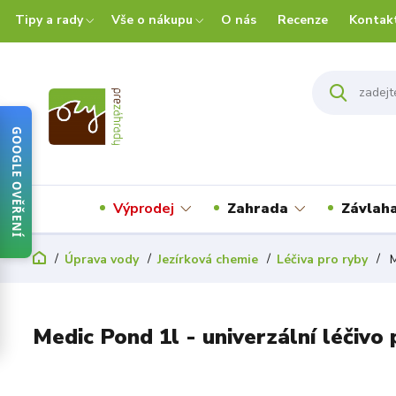
Tipy a rady
Vše o nákupu
O nás
Recenze
Kontak
GOOGLE OVĚŘENÍ
Výprodej
Zahrada
Závlah
Úprava vody
Jezírková chemie
Léčiva pro ryby
M
Medic Pond 1l - univerzální léčivo