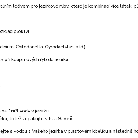
lním léčivem pro jezírkové ryby, které je kombinací více látek, pů
ozklad ploutví
dinium, Chilodonella, Gyrodactylus, atd.)
y při koupi nových ryb do jezírka.
h
.
a na
1m3
vody v jezírku
írku, totéž zopakujte v
6.
a
9. deň
te s vodou z Vašeho jezírka v plastovém kbelíku a následně ho na