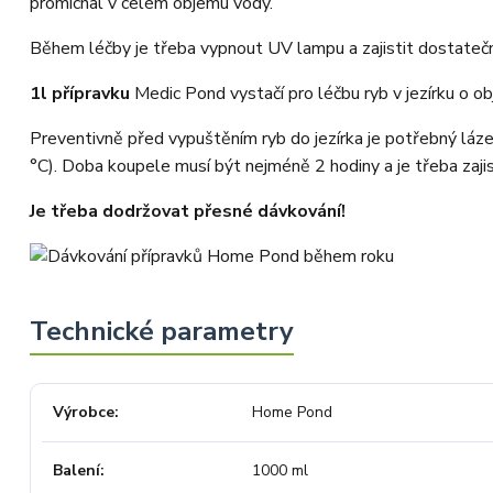
promíchal v celém objemu vody.
Během léčby je třeba vypnout UV lampu a zajistit dostatečné
1l přípravku
Medic Pond vystačí pro léčbu ryb v jezírku o o
Preventivně před vypuštěním ryb do jezírka je potřebný láz
°C). Doba koupele musí být nejméně 2 hodiny a je třeba zajist
Je třeba dodržovat přesné dávkování!
Výrobce
Home Pond
Balení
1000 ml