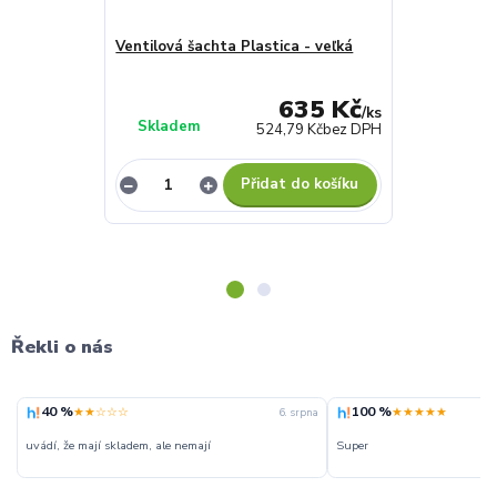
Ventilová šachta Plastica - veľká
Nástavec ven
- velká
635 Kč
/
ks
Skladem
Skladem
524,79 Kč
bez DPH
Přidat do košíku
Řekli o nás
40 %
100 %
★★☆☆☆
★★★★★
6. srpna
uvádí, že mají skladem, ale nemají
Super