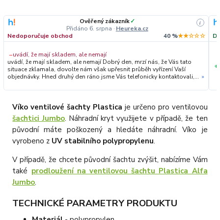
Ověřený zákazník
✓
i
Přidáno 6. srpna
·
Heureka.cz
Nedoporučuje obchod
40 %
★★☆☆☆
Do
−
uvádí, že mají skladem, ale nemají
uvádí, že mají skladem, ale nemají Dobrý den, mrzí nás, že Vás tato
+
situace zklamala, dovolte nám však upřesnit průběh vyřízení Vaší
objednávky. Hned druhý den ráno jsme Vás telefonicky kontaktovali,
»
vysvětlili situaci ohledně neočekávaného výpadku zboží a ještě
prověřovali jeho dostupnost přímo u dodavatele. Jelikož zboží
nebylo k dispozici ani u něj, museli jsme objednávku stornovat. O
všem jsme Vás obratem informovali a náležitě se omluvili.
Víko ventilové šachty Plastica
je určeno pro ventilovou
Zakládáme si na férovém a rychlém jednání. O to více nás mrzí, že i
šachtici Jumbo
. Náhradní kryt využijete v případě, že ten
přes naši okamžitou reakci, osobní telefonát a maximální snahu náš
obchod nedoporučujete. Věříme, že nám v budoucnu dáte příležitost
původní máte poškozený a hledáte náhradní. Víko je
přesvědčit Vás o kvalitě našich služeb. Tým OZY.market
vyrobeno z
UV stabilního polypropylenu
.
V případě, že chcete původní šachtu zvýšit, nabízíme Vám
také
prodloužení na ventilovou šachtu Plastica Alfa
Jumbo
.
TECHNICKÉ PARAMETRY PRODUKTU
Materiál
- polypropylen