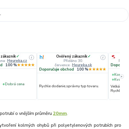
 zákazník
✓
Ověřený zákazník
✓
i
i
pna
·
Heureka.cz
Přidáno 30.
Přidá
července
·
Heureka.sk
od
100 %
★★★★★
Doporučuj
Doporučuje obchod
100 %
★★★★★
+
Komunik
»
+
Kvalita 
+
Dobrá cena
Rychle dodanie,správny typ tovaru.
Velká vstř
Rychlé dod
 potrubí o vnějším průměru
20mm
.
ytvoření kolmých ohybů při polyetylenových potrubích pro