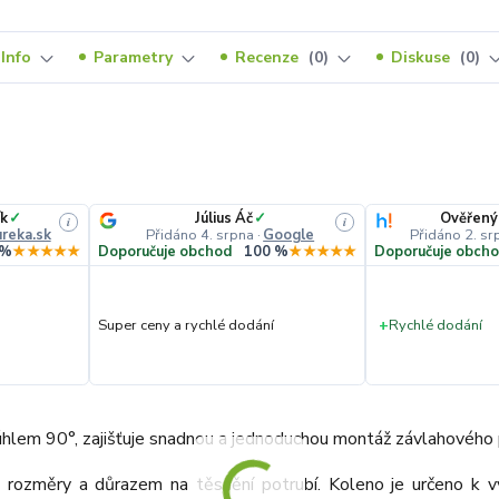
Info
Parametry
Recenze
0
Diskuse
0
k
✓
Július Áč
✓
Ověřený
i
i
reka.sk
Přidáno 4. srpna
·
Google
Přidáno 2. sr
 %
★★★★★
Doporučuje obchod
100 %
★★★★★
Doporučuje obch
Super ceny a rychlé dodání
+
Rychlé dodání
 úhlem 90°, zajišťuje snadnou a jednoduchou montáž závlahového
i rozměry a důrazem na těsnění potrubí. Koleno je určeno k v