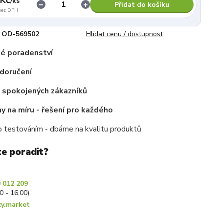
/
ks
Přidat do košíku
bez DPH
OD-569502
Hlídat cenu / dostupnost
é poradenství
doručení
c spokojených zákazníků
 na míru - řešení pro každého
 testováním - dbáme na kvalitu produktů
te poradit?
 012 209
30 - 16:00)
y.market