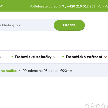
ty
Potřebujete poradit?
+420 210 012 209
(Po - Pá
Hledat
a
Robotické sekačky
Robotická zařízení
 na hadice
PP koleno na PE potrubí Ø20mm