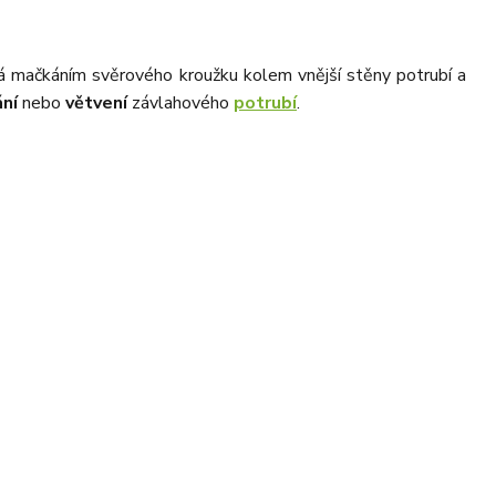
iká mačkáním svěrového kroužku kolem vnější stěny potrubí a
ní
nebo
větvení
závlahového
potrubí
.