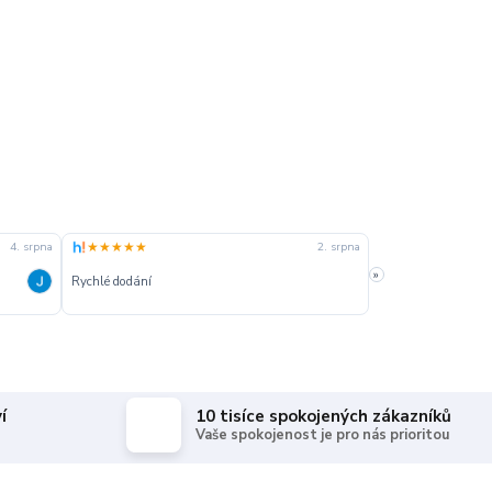
★★★★★
★★★★★
4. srpna
2. srpna
»
Rychlé dodání
Rychle dodanie,sprá
í
10 tisíce spokojených zákazníků
Vaše spokojenost je pro nás prioritou