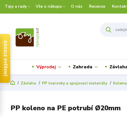
Tipy a rady
Vše o nákupu
O nás
Recenze
Kontak
GOOGLE OVĚŘENÍ
Výprodej
Zahrada
Závlah
Závlaha
PP tvarovky a spojovací materiály
Kolena
PP koleno na PE potrubí Ø20mm