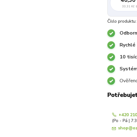
33,31 Kč
Číslo produktu:
Odborn
Rychlé 
10 tisí
Systémy
Ověřeno
Potřebuje
+420 210
(Po - Pá | 7:
shop@oz