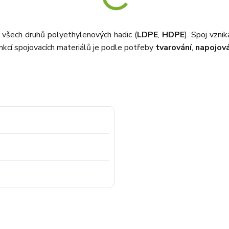
í všech druhů polyethylenových hadic (
LDPE
,
HDPE
). Spoj vzn
kcí spojovacích materiálů je podle potřeby
tvarování
,
napojová