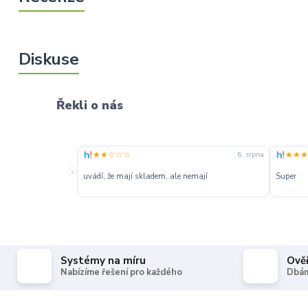
Řekli o nás
★★☆☆☆
★★★
6. srpna
«
uvádí, že mají skladem, ale nemají
Super
Systémy na míru
Ově
Nabízíme řešení pro každého
Dbám