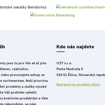
ěh
Kde nás najdete
ny jsou tu pro Vás ať už jste
OZY s.r.o.
šenec, realizátor,
Pavla Mudroňa 5
í nebo provozujete eshop se
010 01 Žilina, Slovenská repub
m sortimentem. Naší prioritou
Navigace na prodejní místo
šet produkty a služby vysoké
ste Váš problém vyřešili
íky kvalitním produktům a Vám
lým zákazníkům, se nám