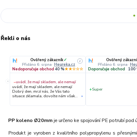
Řekli o nás
Ověřený zákazník
✓
Ověřený zákazní
i
Přidáno 6. srpna
·
Heureka.cz
Přidáno 6. srpna
·
Heu
Nedoporučuje obchod
40 %
★★☆☆☆
Doporučuje obchod
100
«
−
uvádí, že mají skladem, ale nemají
uvádí, že mají skladem, ale nemají
+
Super
Dobrý den, mrzí nás, že Vás tato
situace zklamala, dovolte nám však
»
upřesnit průběh vyřízení Vaší
objednávky. Hned druhý den ráno
jsme Vás telefonicky kontaktovali,
vysvětlili situaci ohledně
neočekávaného výpadku zboží a ještě
PP koleno Ø20mm
je určeno ke spojování PE potrubí pod
prověřovali jeho dostupnost přímo u
dodavatele. Jelikož zboží nebylo k
Produkt je vyroben z kvalitního polypropylenu s přesným
dispozici ani u něj, museli jsme