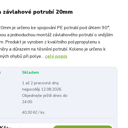
a závlahové potrubí 20mm
0mm je určeno ke spojování PE potrubí pod úhlem 90°,
dnou a jednoduchou montáž závlahového potrubí o vnějším
 Produkt je vyroben z kvalitního polypropylenu s
ěry a důrazem na těsnění potrubí. Koleno je určeno k
mých ohybů při polye...
celý popis
:
Skladem
1 až 2 pracovné dny,
nejpozději 12.08.2026.
Objednejte ještě dnes do
24:00.
40,30 Kč / ks
 Kč