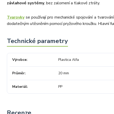
objednávku stornovat. O všem jsme
závlahové systémy
, bez zalomení a tlakové ztráty.
Vás obratem informovali a náležitě
se omluvili. Zakládáme si na férovém
a rychlém jednání. O to více nás mrzí,
že i přes naši okamžitou reakci,
Tvarovky
se používají pro mechanické spojování a tvarován
osobní telefonát a maximální snahu
dodatečným utěsněním pomocí pryžového kroužku. Hlavní fun
náš obchod nedoporučujete. Věříme,
že nám v budoucnu dáte příležitost
přesvědčit Vás o kvalitě našich
služeb. Tým OZY.market
Výrobce
Plastica Alfa
Průměr
20 mm
Materiál
PP