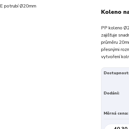
Koleno n
PP koleno Ø2
zajišťuje sna
průměru 20mm.
přesnými rozm
vytvoření kol
Dostupnost
Dodání:
Měrná cena:
40,30