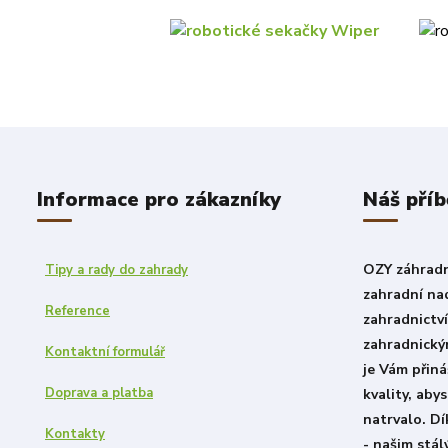
Informace pro zákazníky
Náš příb
OZY záhradni
Tipy a rady do zahrady
zahradní nad
Reference
zahradnictv
zahradnický
Kontaktní formulář
je Vám přiná
Doprava a platba
kvality, aby
natrvalo. D
Kontakty
- našim stá