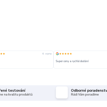
★★
★★★★★
6. srpna
Super ceny a rychlé dodání
řené testování
Odborné poradenstv
e na kvalitu produktů
Rádi Vám poradíme