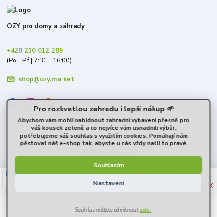
OZY pro domy a záhrady
+420 210 012 209
(Po - Pá | 7:30 - 16:00)
shop@ozy.market
Pro rozkvetlou zahradu i lepší nákup 🌱
Abychom vám mohli nabídnout zahradní vybavení přesně pro
váš kousek zeleně a co nejvíce vám usnadnili výběr,
potřebujeme váš souhlas s využitím cookies. Pomáhají nám
pěstovat náš e-shop tak, abyste u nás vždy našli to pravé.
© 2026 OZY s.r.o.
Souhlasím
40 %
★★☆☆☆
100 %
★★★★★
10
6. srpna
6. srpna
×
Nastavení
uvádí, že mají skladem, ale nemají
Super
Super 
-
+
17,70 Kč