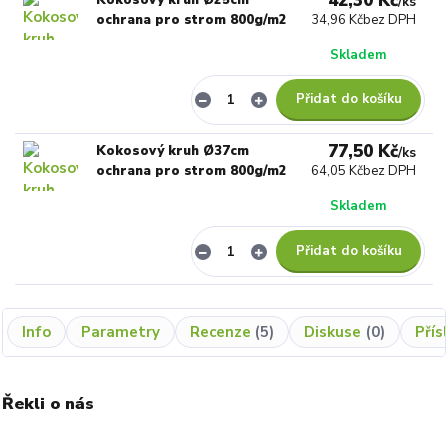
42,30 Kč
/
ks
ochrana pro strom 800g/m2
34,96 Kč
bez DPH
Skladem
Přidat do košíku
77,50 Kč
Kokosový kruh Ø37cm
/
ks
ochrana pro strom 800g/m2
64,05 Kč
bez DPH
Skladem
Přidat do košíku
Info
Parametry
Recenze
5
Diskuse
0
Přís
Řekli o nás