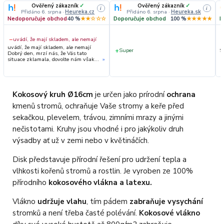
Ověřený zákazník
✓
Ověřený zákazník
✓
i
i
Přidáno 6. srpna
·
Heureka.cz
Přidáno 6. srpna
·
Heureka.sk
Nedoporučuje obchod
40 %
★★☆☆☆
Doporučuje obchod
100 %
★★★★★
D
−
uvádí, že mají skladem, ale nemají
uvádí, že mají skladem, ale nemají
+
Super
S
Dobrý den, mrzí nás, že Vás tato
situace zklamala, dovolte nám však
»
upřesnit průběh vyřízení Vaší
objednávky. Hned druhý den ráno
jsme Vás telefonicky kontaktovali,
vysvětlili situaci ohledně
neočekávaného výpadku zboží a ještě
Kokosový kruh Ø16cm
je určen jako prírodní
ochrana
prověřovali jeho dostupnost přímo u
dodavatele. Jelikož zboží nebylo k
kmenů stromů, ochraňuje Vaše stromy a keře před
dispozici ani u něj, museli jsme
objednávku stornovat. O všem jsme
sekačkou, plevelem, trávou, zimními mrazy a jinými
Vás obratem informovali a náležitě se
omluvili. Zakládáme si na férovém a
nečistotami. Kruhy jsou vhodné i pro jakýkoliv druh
rychlém jednání. O to více nás mrzí,
že i přes naši okamžitou reakci, osobní
výsadby ať už v zemi nebo v květináčích.
telefonát a maximální snahu náš
obchod nedoporučujete. Věříme, že
nám v budoucnu dáte příležitost
Disk představuje přírodní řešení pro udržení tepla a
přesvědčit Vás o kvalitě našich
služeb. Tým OZY.market
vlhkosti kořenů stromů a rostlin. Je vyroben ze 100%
přírodního
kokosového vlákna a latexu.
Vlákno
udržuje vlahu
, tím pádem
zabraňuje vysychání
stromků a není třeba časté polévání.
Kokosové vlákno