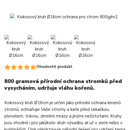
Ohodnotit produkt
800 gramová přírodní ochrana stromků před
vysycháním, udržuje vláhu kořenů.
Kokosový kruh Ø16cm je určen jako prírodní ochrana kmenů
stromů, ochraňuje Vaše stromy a keře před sekačkou,
plevelem, trávou, zimními mrazy a jinými nečistotami. Kruhy
jsou vhodné i pro jakýkoliv druh výsadby ať už v zemi nebo v
květináčích. Disk představuje přírodní řešení pro udržení tepla