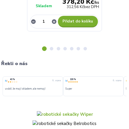
378,20 Kč
/
ks
Skladem
Skladem
312,56 Kč
bez DPH
Přidat do košíku
Řekli o nás
40 %
100 %
6. srpna
6. srpna
★★☆☆☆
★★★★★
uvádí, že mají skladem, ale nemají
Super
Su