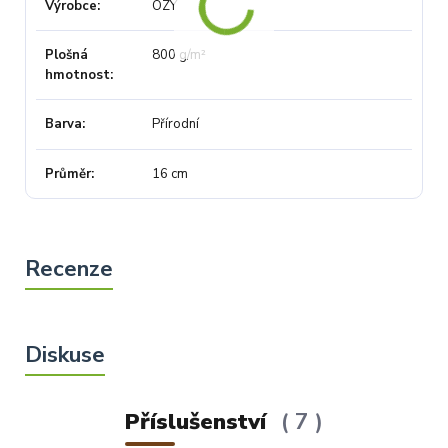
Výrobce
OZY
Plošná
800 g/m²
hmotnost
Barva
Přírodní
Průměr
16 cm
Příslušenství
7