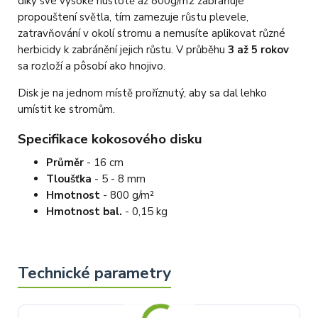
díky své vysoké hustotě až 800g/m2 zabraňuje
propouštení světla, tím zamezuje růstu plevele,
zatravňování v okolí stromu a nemusíte aplikovat různé
herbicidy k zabránění jejich růstu. V průběhu
3 až 5 rokov
sa rozloží a pôsobí ako hnojivo.
Disk je na jednom místě proříznutý, aby sa dal lehko
umístit ke stromům.
Specifikace kokosového disku
Průměr
- 16 cm
Tloušťka
- 5 - 8 mm
Hmotnost
- 800 g/m²
Hmotnost bal.
- 0,15 kg