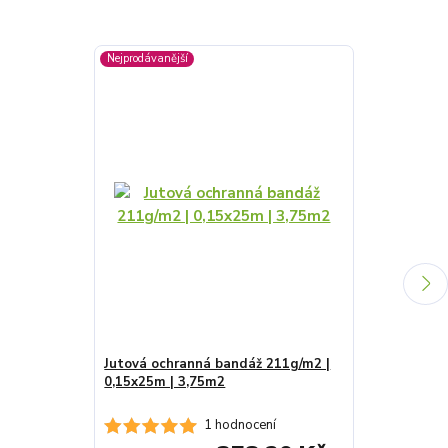
Nejprodávanější
Jutová ochranná bandáž 211g/m2 |
Jutová tkaná
0,15x25m | 3,75m2
1,3x30m | 3
1 hodnocení