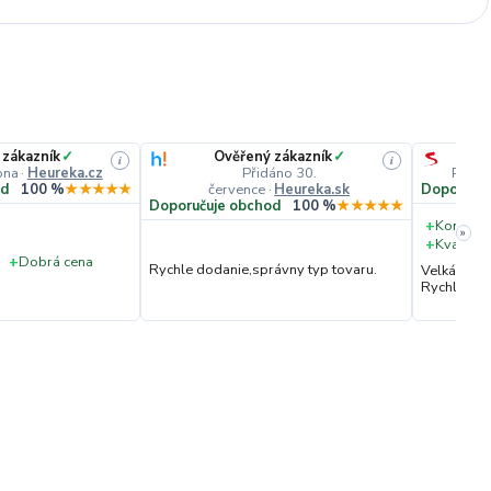
 zákazník
✓
Ověřený zákazník
✓
i
i
pna
·
Heureka.cz
Přidáno 30.
Přidá
července
·
Heureka.sk
od
100 %
★★★★★
Doporučuj
Doporučuje obchod
100 %
★★★★★
+
Komunik
»
+
Kvalita 
+
Dobrá cena
Rychle dodanie,správny typ tovaru.
Velká vstř
Rychlé dod