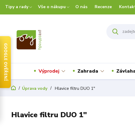
Tipy a rady
Vše o nákupu
O nás
Recenze
Kontak
GOOGLE OVĚŘENÍ
Výprodej
Zahrada
Závlah
Úprava vody
Hlavice filtru DUO 1"
Hlavice filtru DUO 1"