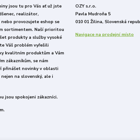
ny jsou tu pro Vás ať už jste
OZY s.r.o.
šenec, realizátor,
Pavla Mudroňa 5
í nebo provozujete eshop se
010 01 Žilina, Slovenská repub
m sortimentem. Naší prioritou
Navigace na prodejní místo
šet produkty a služby vysoké
ste Váš problém vyřešili
íky kvalitním produktům a Vám
lým zákazníkům, se nám
í přinášet novinky v oblasti
 nejen na slovenský, ale i
u jsou spokojeni zákazníci.
m.