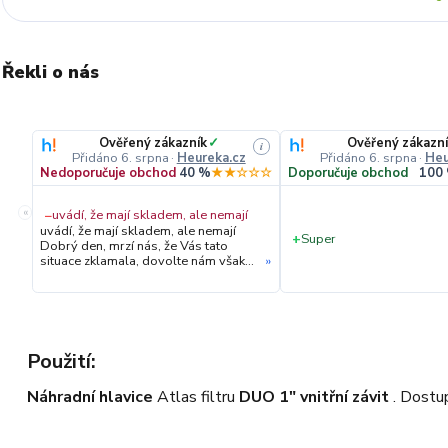
Řekli o nás
Ověřený zákazník
✓
Ověřený zákazní
i
Přidáno 6. srpna
·
Heureka.cz
Přidáno 6. srpna
·
Heu
Nedoporučuje obchod
40 %
★★☆☆☆
Doporučuje obchod
100
«
−
uvádí, že mají skladem, ale nemají
uvádí, že mají skladem, ale nemají
+
Super
Dobrý den, mrzí nás, že Vás tato
situace zklamala, dovolte nám však
»
upřesnit průběh vyřízení Vaší
objednávky. Hned druhý den ráno
jsme Vás telefonicky kontaktovali,
vysvětlili situaci ohledně
neočekávaného výpadku zboží a ještě
prověřovali jeho dostupnost přímo u
Použití:
dodavatele. Jelikož zboží nebylo k
dispozici ani u něj, museli jsme
Náhradní hlavice
Atlas filtru
DUO 1" vnitřní závit
. Dostu
objednávku stornovat. O všem jsme
Vás obratem informovali a náležitě
se omluvili. Zakládáme si na férovém
a rychlém jednání. O to více nás mrzí,