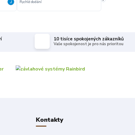
Rychlé dodání
Rychle dodanie,sprá
í
10 tisíce spokojených zákazníků
Vaše spokojenost je pro nás prioritou
Kontakty