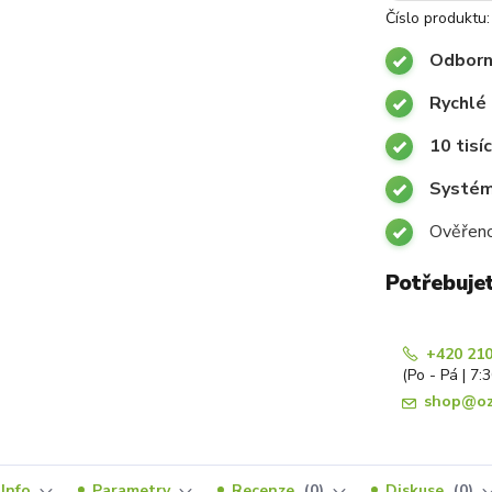
Číslo produktu:
Odborn
Rychlé 
10 tisí
Systémy
Ověřeno
Potřebuje
+420 210
(Po - Pá | 7:
shop@oz
Info
Parametry
Recenze
0
Diskuse
0