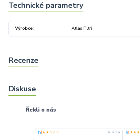
že i přes naši okamžitou reakci,
osobní telefonát a maximální snahu
náš obchod nedoporučujete. Věříme,
že nám v budoucnu dáte příležitost
přesvědčit Vás o kvalitě našich
služeb. Tým OZY.market
Výrobce
Atlas Filtri
Řekli o nás
★★☆☆☆
★★★
6. srpna
«