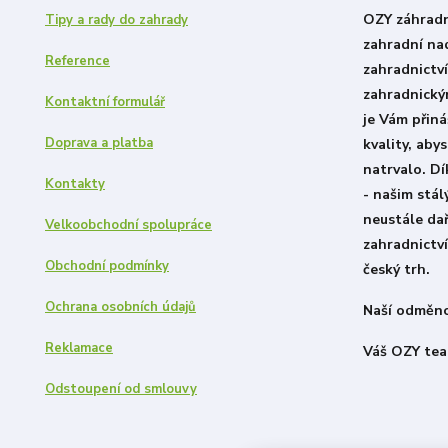
OZY záhradni
Tipy a rady do zahrady
zahradní nad
Reference
zahradnictv
zahradnický
Kontaktní formulář
je Vám přiná
Doprava a platba
kvality, aby
natrvalo. D
Kontakty
- našim stá
neustále dař
Velkoobchodní spolupráce
zahradnictví
Obchodní podmínky
český trh.
Ochrana osobních údajů
Naší odměno
Reklamace
Váš OZY tea
Odstoupení od smlouvy