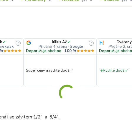
k
✓
Július Áč
✓
Ověřený
i
i
reka.sk
Přidáno 4. srpna
·
Google
Přidáno 2. sr
 %
★★★★★
Doporučuje obchod
100 %
★★★★★
Doporučuje obch
Super ceny a rychlé dodání
+
Rychlé dodání
pná i se závitem 1/2" a 3/4".