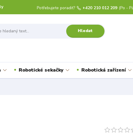
ty
Potřebujete poradit?
+420 210 012 209
(Po - Pá
Hledat
a
Robotické sekačky
Robotická zařízení