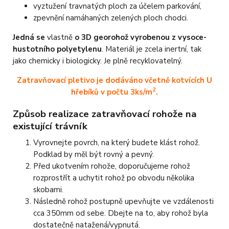
vyztužení travnatých ploch za účelem parkování,
zpevnění namáhaných zelených ploch chodci.
Jedná se
vlastně
o 3D georohož vyrobenou z vysoce-
hustotního polyetylenu
. Materiál je zcela inertní, tak
jako chemicky i biologicky. Je plně recyklovatelný.
Zatravňovací pletivo je dodáváno včetně kotvících U
2
hřebíků v počtu 3ks/m
.
Způsob realizace zatravňovací rohože na
existující trávník
Vyrovnejte povrch, na který budete klást rohož.
Podklad by měl být rovný a pevný.
Před ukotvením rohože, doporučujeme rohož
rozprostřít a uchytit rohož po obvodu několika
skobami.
Následně rohož postupně upevňujte ve vzdálenosti
cca 350mm od sebe. Dbejte na to, aby rohož byla
dostatečně natažená/vypnutá.