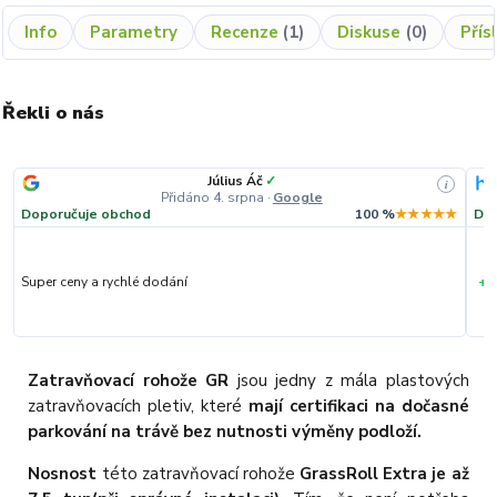
Info
Parametry
Recenze
1
Diskuse
0
Přís
Řekli o nás
Július Áč
✓
i
Přidáno 4. srpna
·
Google
Doporučuje obchod
100 %
★★★★★
Dop
+
Super ceny a rychlé dodání
R
Zatravňovací rohože GR
jsou jedny z mála plastových
zatravňovacích pletiv, které
mají certifikaci na dočasné
parkování na trávě bez nutnosti výměny podloží.
Nosnost
této zatravňovací rohože
GrassRoll Extra je až