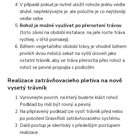
V případě pokud je nutné uložit rohože jednu vedle
druhé, nepřekrývejte je, ale položte je co nejtěsněji
vedle sebe.
Rohož je možné využívat po přerostení trávou
(toto závisí na období instalace, na jaře roste tráva
rychleji, v létě pomaleji).
Během vegetačního období trávy je vhodné během
prvních dvou měsíců sekat na vyšší úroveň jako
ostatní trávník, aby se tráva přerostla přes rohož a
rohož se pevně propojila s podložím.
Realizace zatrávňovacieho pletiva na nově
vysetý trávník
Vyrovnejte povrch, na který budete klást rohož.
Podklad by měl být rovný a pevný.
Na připravený podklad lze vysít trávník před nebo
po položení GrassRoll zatrávňovacieho systému.
Další postup je identický s předešlým postupem
realizace.