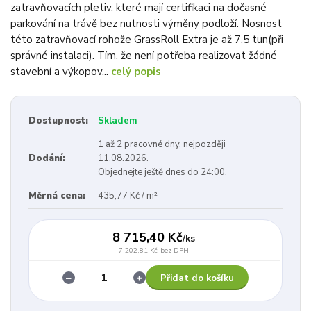
zatravňovacích pletiv, které mají certifikaci na dočasné
parkování na trávě bez nutnosti výměny podloží. Nosnost
této zatravňovací rohože GrassRoll Extra je až 7,5 tun(při
správné instalaci). Tím, že není potřeba realizovat žádné
stavební a výkopov...
celý popis
Dostupnost:
Skladem
1 až 2 pracovné dny, nejpozději
Dodání:
11.08.2026.
Objednejte ještě dnes do 24:00.
Měrná cena:
435,77 Kč / m²
8 715,40 Kč
/
ks
7 202,81 Kč
bez DPH
Přidat do košíku