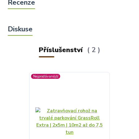
Příslušenství
2
Nejprodávanější