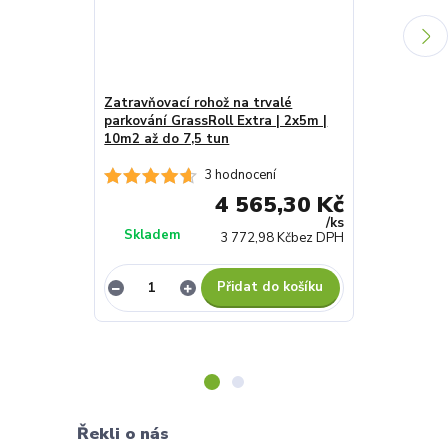
Zatravňovací rohož na trvalé
Zatravňovac
parkování GrassRoll Extra | 2x5m |
parkování Gr
10m2 až do 7,5 tun
2x15m | 30m
3 hodnocení
4 565,30 Kč
/
ks
Skladem
Skladem
3 772,98 Kč
bez DPH
Přidat do košíku
Řekli o nás