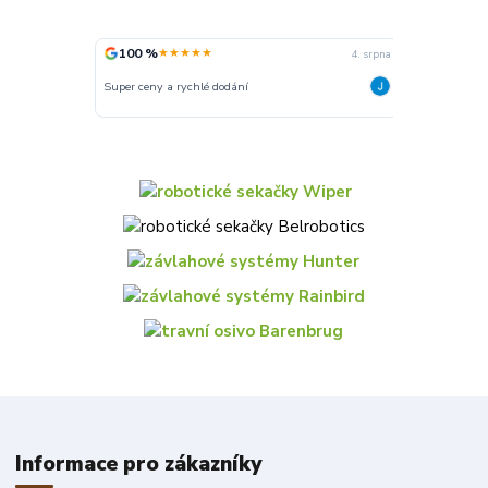
100 %
100 %
★★★★★
★★
4. srpna
Super ceny a rychlé dodání
Rychlé dodání
Informace pro zákazníky