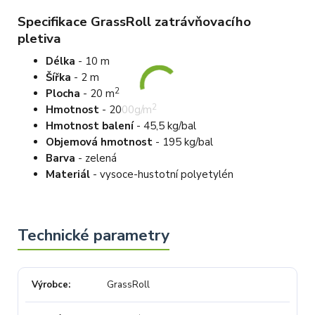
Specifikace GrassRoll zatrávňovacího
pletiva
Délka
- 10 m
Šířka
- 2 m
2
Plocha
- 20 m
2
Hmotnost
- 2000g/m
Hmotnost balení
- 45,5 kg/bal
Objemová hmotnost
- 195 kg/bal
Barva
- zelená
Materiál
- vysoce-hustotní polyetylén
Výrobce
GrassRoll