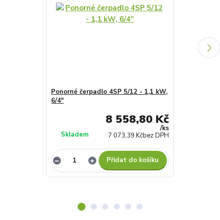
Ponorné čerpadlo 4SP 5/12 - 1,1 kW,
Ponorné čerp
6/4"
kW, 5/4"
8 558,80 Kč
/
ks
Skladem
Skladem
7 073,39 Kč
bez DPH
Přidat do košíku