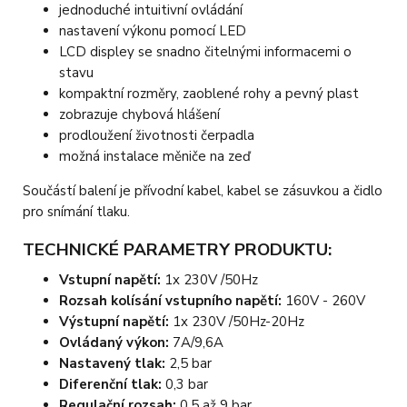
jednoduché intuitivní ovládání
nastavení výkonu pomocí LED
LCD displey se snadno čitelnými informacemi o
stavu
kompaktní rozměry, zaoblené rohy a pevný plast
zobrazuje chybová hlášení
prodloužení životnosti čerpadla
možná instalace měniče na zeď
Součástí balení je přívodní kabel, kabel se zásuvkou a čidlo
pro snímání tlaku.
TECHNICKÉ PARAMETRY PRODUKTU:
Vstupní napětí:
1x 230V /50Hz
Rozsah kolísání vstupního napětí:
160V - 260V
Výstupní napětí:
1x 230V /50Hz-20Hz
Ovládaný výkon:
7A/9,6A
Nastavený tlak:
2,5 bar
Diferenční tlak:
0,3 bar
Regulační rozsah:
0,5 až 9 bar