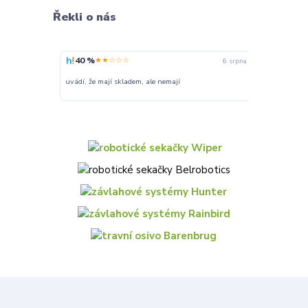
Řekli o nás
40 %
100 %
★★☆☆☆
★★
6. srpna
uvádí, že mají skladem, ale nemají
Super