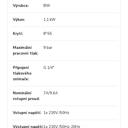
Výrobce
BW
Výkon
1,1 kW
Krytí
IP 55
Maximální
9 bar
pracovní tlak
Připojení
G 1/4"
tlakového
snímače
Nominální
7A/9,6A
vstupní proud
Vstupní napětí
1x 230V /50Hz
Výstupní napětí
1x 230V /50Hz-20Hz