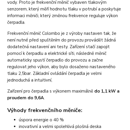
vody. Proto je frekvenční měnič vybaven tlakovým
senzorem, který měří hodnotu tlaku v potrubí a poskytuje
informaci měniči, který změnou frekvence reguluje výkon
čerpadla.
Frekvenční měnič Colombo je z výroby nastaven tak, že
není nutné před spuštěním do provozu provádět žádná
dodatečná nastavení ani testy. Zařízení stačí zapojit
pomocí k čerpadlu a elektrické síti, následně měnič
automaticky spustí čerpadlo do provozu a začne
regulovat jeho výkon, aby bylo dosaženo nastaveného
tlaku 2,5bar. Základní ovládání čerpadla je velmi
jednoduchá a intuitivní,
Zařízení pro čerpadla s výkonem maximálně
do 1,1 kW a
proudem do 9,6A
.
Výhody frekvenčního měniče:
úspora energie o 40 %
inovativní a velmi spolehlivá plošná deska