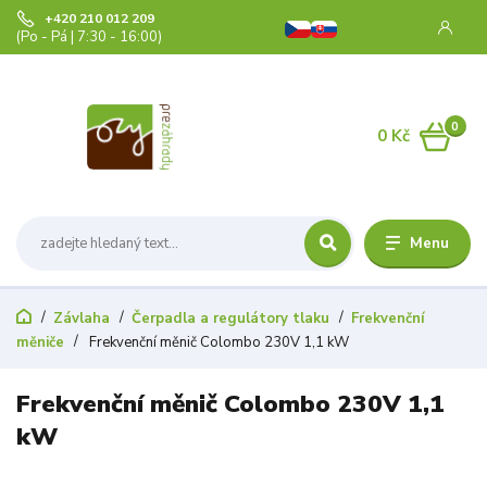
+420 210 012 209
(Po - Pá | 7:30 - 16:00)
0
0 Kč
Menu
Závlaha
Čerpadla a regulátory tlaku
Frekvenční
měniče
Frekvenční měnič Colombo 230V 1,1 kW
Frekvenční měnič Colombo 230V 1,1
kW