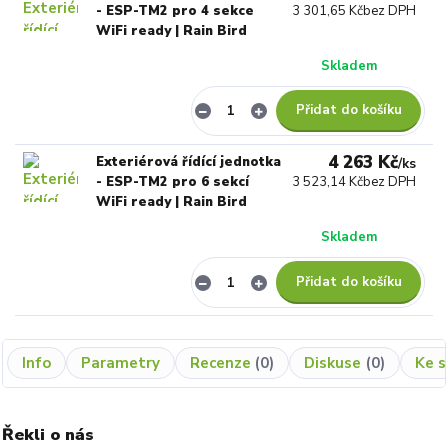
- ESP-TM2 pro 4 sekce
3 301,65 Kč
bez DPH
WiFi ready | Rain Bird
Skladem
Přidat do košíku
4 263 Kč
Exteriérová řídící jednotka
/
ks
- ESP-TM2 pro 6 sekcí
3 523,14 Kč
bez DPH
WiFi ready | Rain Bird
Skladem
Přidat do košíku
Info
Parametry
Recenze
0
Diskuse
0
Ke s
Řekli o nás