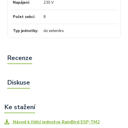
Napájení
230 V
Počet sekcí
8
Typ jednotky
do exteriéru
Návod k řídící jednotce RainBird ESP-TM2