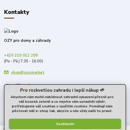
Kontakty
OZY pro domy a záhrady
+420 210 012 209
(Po - Pá | 7:30 - 16:00)
shop@ozy.market
Pro rozkvetlou zahradu i lepší nákup 🌱
Abychom vám mohli nabídnout zahradní vybavení přesně pro
váš kousek zeleně a co nejvíce vám usnadnili výběr,
potřebujeme váš souhlas s využitím cookies. Pomáhají nám
pěstovat náš e-shop tak, abyste u nás vždy našli to pravé.
© 2026 OZY s.r.o.
Souhlasím
40 %
★★☆☆☆
100 %
★★★★★
6. srpna