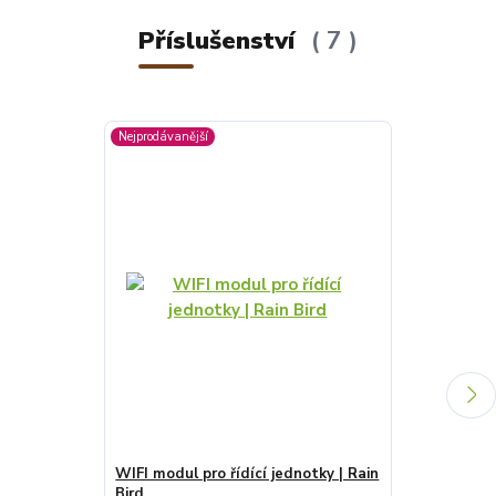
Příslušenství
7
Nejprodávanější
WIFI modul pro řídící jednotky | Rain
Datový kabe
Bird