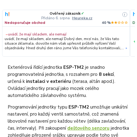
Ověřený zákazník
✓
i
Přidáno 6. srpna
·
Heureka.cz
Nedoporučuje obchod
40 %
★★☆☆☆
Do
−
uvádí, že mají skladem, ale nemají
uvádí, že mají skladem, ale nemají Dobrý den, mrzí nás, že Vás tato
+
situace zklamala, dovolte nám však upřesnit průběh vyřízení Vaší
objednávky. Hned druhý den ráno jsme Vás telefonicky kontaktovali,
»
vysvětlili situaci ohledně neočekávaného výpadku zboží a ještě
prověřovali jeho dostupnost přímo u dodavatele. Jelikož zboží
nebylo k dispozici ani u něj, museli jsme objednávku stornovat. O
všem jsme Vás obratem informovali a náležitě se omluvili.
Exteriérová řídící jednotka
ESP-TM2
je snadno
Zakládáme si na férovém a rychlém jednání. O to více nás mrzí, že i
programovatelná jednotka, s rozsahem pro
8 sekcí
,
přes naši okamžitou reakci, osobní telefonát a maximální snahu náš
obchod nedoporučujete. Věříme, že nám v budoucnu dáte příležitost
určená k
instalaci v exteriéru
(terasa, altán apod.).
přesvědčit Vás o kvalitě našich služeb. Tým OZY.market
Ovládací jednotky pracují jako mozek celého
automatického závlahového systému.
Programování jednotky typu
ESP-TM2
umožňuje unikátní
nastavení, pro každý ventil samostatně, což znamená
libovolné nastavení pro každou větev (délka zavlažování,
čas, intervaly). Při zakoupení
dešťového senzoru
jednotka
zohledňuje přirozené srážky, upravuje podle toho své