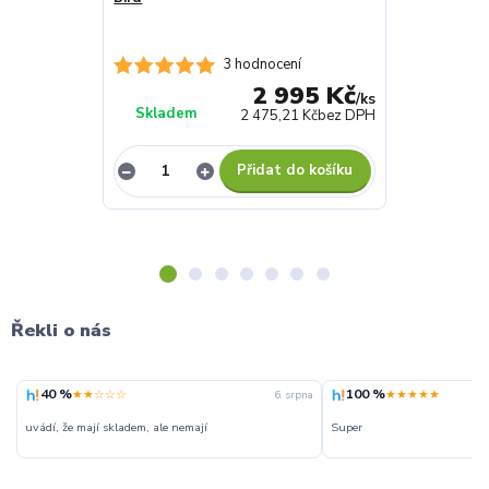
3 hodnocení
2 995 Kč
/
ks
Skladem
Skladem
2 475,21 Kč
bez DPH
Přidat do košíku
Řekli o nás
40 %
100 %
★★☆☆☆
★★★★★
6. srpna
uvádí, že mají skladem, ale nemají
Super