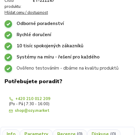
Číslo
ET-221147
produktu:
Hlídat cenu / dostupnost
Odborné poradenství
Rychlé doručení
10 tisíc spokojených zákazníků
Systémy na míru - řešení pro každého
Ověřeno testováním - dbáme na kvalitu produktů
Potřebujete poradit?
+420 210 012 209
(Po - Pá | 7:30 - 16:00)
shop@ozy.market
Info
Parametry
Recenze
0
Diskuse
0