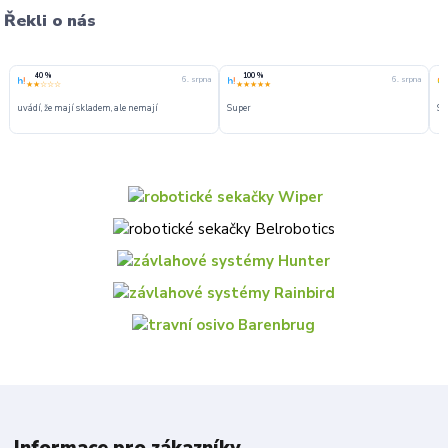
Řekli o nás
40 %
100 %
6. srpna
6. srpna
★★☆☆☆
★★★★★
uvádí, že mají skladem, ale nemají
Super
Su
Informace pro zákazníky