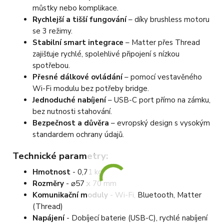
můstky nebo komplikace.
Rychlejší a tišší fungování
– díky brushless motoru
se 3 režimy.
Stabilní smart integrace
– Matter přes Thread
zajišťuje rychlé, spolehlivé připojení s nízkou
spotřebou.
Přesné dálkové ovládání
– pomocí vestavěného
Wi-Fi modulu bez potřeby bridge.
Jednoduché nabíjení
– USB-C port přímo na zámku,
bez nutnosti stahování.
Bezpečnost a důvěra
– evropský design s vysokým
standardem ochrany údajů.
Technické parametry:
Hmotnost
- 0,71 kg
Rozměry
- ⌀57 x 70 mm
Komunikační moduly
- Wi-Fi, Bluetooth, Matter
(Thread)
Napájení
- Dobíjecí baterie (USB-C), rychlé nabíjení