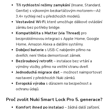
služeb. Tým OZY.market
Tři rychlostní režimy zamykání
(Insane, Standard,
Gentle) s výkonným bezkartáčovým motorem—Až
3,4× rychleji než u předchozích modelů.
Vestavěné Wi-Fi
, které umožňuje dálkové ovládání
zámku bez potřeby bridge.
Kompatibilita s Matter (via Thread)
pro
bezproblémovou integraci s Apple Home, Google
Home, Amazon Alexa a dalšími systémy.
Dobíjecí baterie
s USB-C nabíjením přímo na
dveřích; není třeba demontovat zámek.
Bezšroubový retrofit
– instalace bez vrtání a
výměny vložky, přímo na vnitřní stranu dveří.
Jednoduchá migrace dat
– možnost naimportovat
nastavení z předchozích Nuki zámků.
Evropská výroba
s důrazem na bezpečnost a
ochranu údajů.
Proč zvolit Nuki Smart Lock Pro 5. generace?
Komfort ihned po instalaci
– žádná další zařízení,