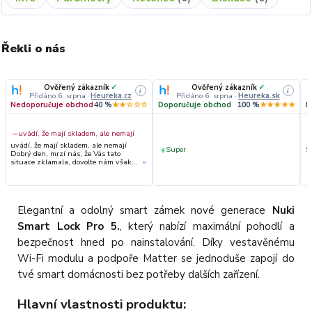
Řekli o nás
Ověřený zákazník
✓
Ověřený zákazník
✓
i
i
Přidáno 6. srpna
·
Heureka.cz
Přidáno 6. srpna
·
Heureka.sk
Nedoporučuje obchod
40 %
★★☆☆☆
Doporučuje obchod
100 %
★★★★★
D
−
uvádí, že mají skladem, ale nemají
uvádí, že mají skladem, ale nemají
+
Super
S
Dobrý den, mrzí nás, že Vás tato
situace zklamala, dovolte nám však
»
upřesnit průběh vyřízení Vaší
objednávky. Hned druhý den ráno
jsme Vás telefonicky kontaktovali,
vysvětlili situaci ohledně
neočekávaného výpadku zboží a ještě
Elegantní a odolný smart zámek nové generace
Nuki
prověřovali jeho dostupnost přímo u
dodavatele. Jelikož zboží nebylo k
Smart Lock Pro 5.
, který nabízí maximální pohodlí a
dispozici ani u něj, museli jsme
objednávku stornovat. O všem jsme
bezpečnost hned po nainstalování. Díky vestavěnému
Vás obratem informovali a náležitě se
omluvili. Zakládáme si na férovém a
Wi-Fi modulu a podpoře Matter se jednoduše zapojí do
rychlém jednání. O to více nás mrzí,
že i přes naši okamžitou reakci, osobní
tvé smart domácnosti bez potřeby dalších zařízení.
telefonát a maximální snahu náš
obchod nedoporučujete. Věříme, že
nám v budoucnu dáte příležitost
Hlavní vlastnosti produktu:
přesvědčit Vás o kvalitě našich