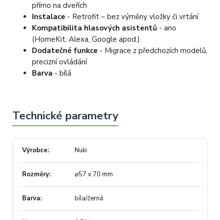
přímo na dveřích
Instalace
- Retrofit – bez výměny vložky či vrtání
Kompatibilita hlasových asistentů
- ano
(HomeKit, Alexa, Google apod.)
Dodatečné funkce
- Migrace z předchozích modelů,
precizní ovládání
Barva
- bílá
Výrobce
Nuki
Rozměry
⌀57 x 70 mm
Barva
bíla/černá