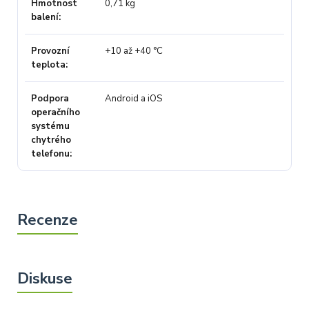
Hmotnost
0,71 kg
balení
Provozní
+10 až +40 °C
teplota
Podpora
Android a iOS
operačního
systému
chytrého
telefonu