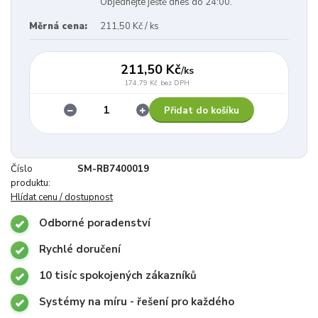
Objednejte ještě dnes do 24:00.
Měrná cena:
211,50 Kč / ks
211,50 Kč
/
ks
174,79 Kč
bez DPH
Přidat do košíku
Číslo
SM-RB7400019
produktu:
Hlídat cenu / dostupnost
Odborné poradenství
Rychlé doručení
10 tisíc spokojených zákazníků
Systémy na míru - řešení pro každého