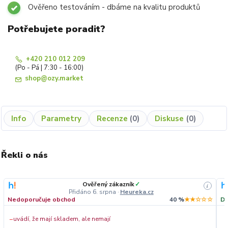
Ověřeno testováním - dbáme na kvalitu produktů
Potřebujete poradit?
+420 210 012 209
(Po - Pá | 7:30 - 16:00)
shop@ozy.market
Info
Parametry
Recenze
0
Diskuse
0
Řekli o nás
Ověřený zákazník
✓
i
Přidáno 6. srpna
·
Heureka.cz
Nedoporučuje obchod
40 %
★★☆☆☆
Do
−
uvádí, že mají skladem, ale nemají