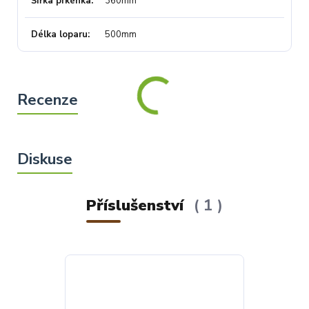
Šířka prkénka
360mm
Délka loparu
500mm
Příslušenství
1