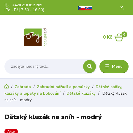
+420 210 012 209
(Po - Pá | 7:30 - 16:00)
0
0 Kč
Menu
Zahrada
Zahradní nářadí a pomůcky
Dětské sáňky,
kluzáky a lopaty na bobování
Dětské kluzáky
Dětský kluzák
na sníh - modrý
Dětský kluzák na sníh - modrý
Akce