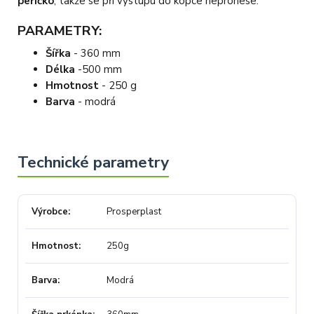
peříčko
, takže se při výstupu do kopce nepronese.
PARAMETRY:
Šířka
- 360 mm
Délka
-
500 mm
Hmotnost
- 250 g
Barva
- modrá
Výrobce
Prosperplast
Hmotnost
250g
Barva
Modrá