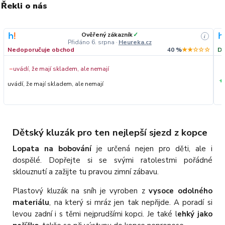
Řekli o nás
Ověřený zákazník
✓
i
Přidáno 6. srpna
·
Heureka.cz
Nedoporučuje obchod
40 %
★★☆☆☆
Do
−
uvádí, že mají skladem, ale nemají
+
uvádí, že mají skladem, ale nemají
Dětský kluzák pro ten nejlepší sjezd z kopce
Lopata na bobování
je určená nejen pro děti, ale i
dospělé. Dopřejte si se svými ratolestmi pořádné
sklouznutí a zažijte tu pravou zimní zábavu.
Plastový kluzák na sníh je vyroben z
vysoce odolného
materiálu
, na který si mráz jen tak nepřijde. A poradí si
levou zadní i s těmi nejprudšími kopci. Je také l
ehký jako