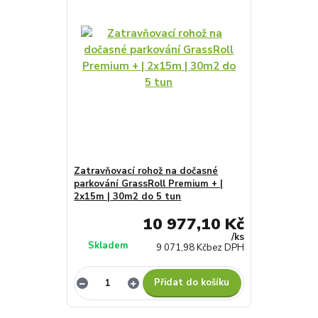
Zatravňovací rohož na dočasné
parkování GrassRoll Premium + |
2x15m | 30m2 do 5 tun
10 977,10 Kč
/
ks
Skladem
9 071,98 Kč
bez DPH
Přidat do košíku