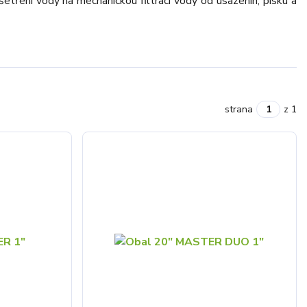
šetření vody na mechanickou filtraci vody od usazenin, písku a
strana
z 1