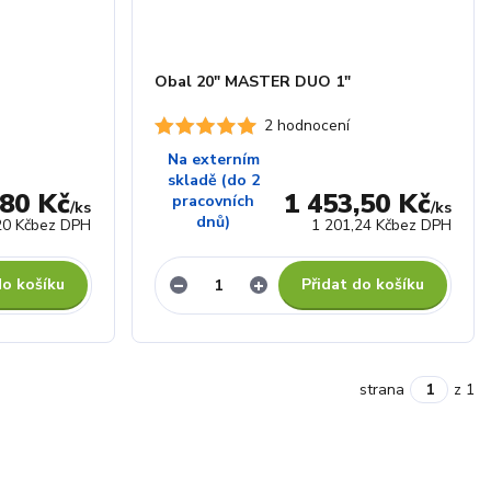
Obal 20" MASTER DUO 1"
2 hodnocení
Na externím
skladě (do 2
,80 Kč
1 453,50 Kč
pracovních
/
ks
/
ks
dnů)
20 Kč
bez DPH
1 201,24 Kč
bez DPH
do košíku
Přidat do košíku
strana
z 1