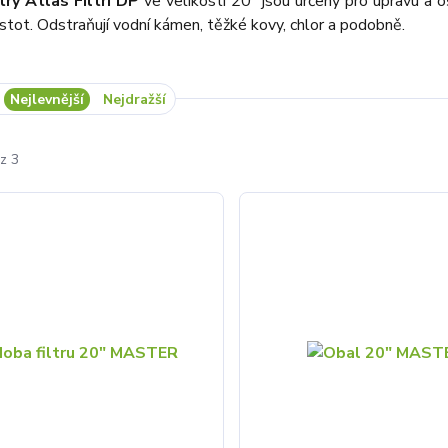
try Atlas Filtri DP
ve velikosti 20" jsou určený pro úpravu a o
stot. Odstraňují vodní kámen, těžké kovy, chlor a podobně.
Nejlevnější
Nejdražší
z 3