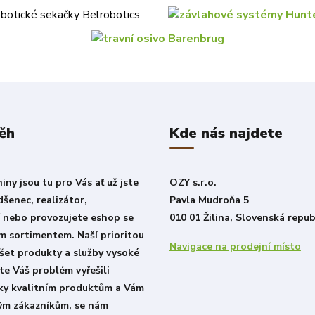
ěh
Kde nás najdete
ny jsou tu pro Vás ať už jste
OZY s.r.o.
šenec, realizátor,
Pavla Mudroňa 5
í nebo provozujete eshop se
010 01 Žilina, Slovenská repub
m sortimentem. Naší prioritou
Navigace na prodejní místo
šet produkty a služby vysoké
ste Váš problém vyřešili
íky kvalitním produktům a Vám
lým zákazníkům, se nám