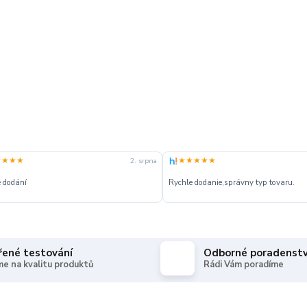
★★★★
★★★★★
2. srpna
 dodání
Rychle dodanie,správny typ tovaru.
řené testování
Odborné poradenstv
e na kvalitu produktů
Rádi Vám poradíme