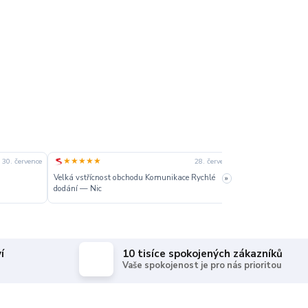
★★★★★
★★★★★
30. července
28. července
Velká vstřícnost obchodu Komunikace Rychlé
»
Dobré
dodání — Nic
í
10 tisíce spokojených zákazníků
Vaše spokojenost je pro nás prioritou