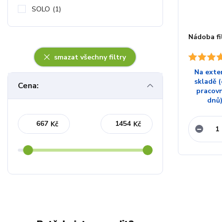
SOLO
(1)
Nádoba fi
smazat všechny filtry
Na exte
skladě (
Cena:
pracov
dnů
Kč
Kč