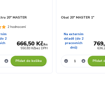
ltru 20" MASTER
Obal 20" MASTER 1"
2 hodnocení
rním
Na externím
do 2
skladě (do 2
666,50 Kč
769
ních
pracovních
/
ks
)
dnů)
550,83 Kč
bez DPH
636,
Přidat do košíku
Přidat 