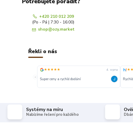
Potřebujete poradit?
+420 210 012 209
(Po - Pá | 7:30 - 16:00)
shop@ozy.market
Řekli o nás
★★★★★
★
4. srpna
«
Super ceny a rychlé dodání
Rychlé
Systémy na míru
Ově
Nabízíme řešení pro každého
Dbám