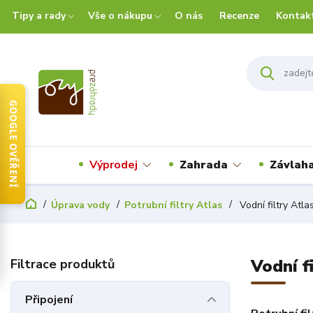
Tipy a rady
Vše o nákupu
O nás
Recenze
Kontak
GOOGLE OVĚŘENÍ
Výprodej
Zahrada
Závlah
Úprava vody
Potrubní filtry Atlas
Vodní filtry Atla
Vodní fi
Připojení