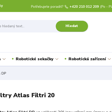
ty
Potřebujete poradit?
+420 210 012 209
(Po - Pá
Hledat
a
Robotické sekačky
Robotická zařízení
s DP
ltry Atlas Filtri 20