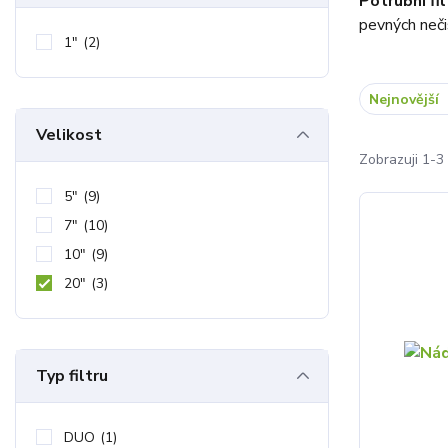
Potrubní fil
pevných neči
1"
(2)
Nejnovější
Velikost
Zobrazuji 1-3 
5"
(9)
7"
(10)
10"
(9)
20"
(3)
Typ filtru
DUO
(1)