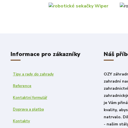
Informace pro zákazníky
Náš příb
OZY záhradni
Tipy a rady do zahrady
zahradní nad
Reference
zahradnictv
zahradnický
Kontaktní formulář
je Vám přiná
Doprava a platba
kvality, aby
natrvalo. D
Kontakty
- našim stá